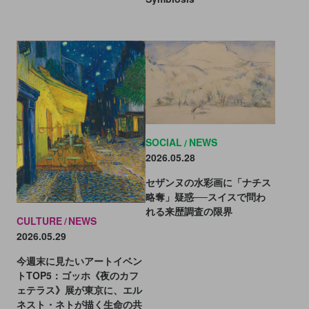
SOCIAL
NEWS
2026.05.28
セザンヌの水彩画に「ナチス
略奪」疑惑──スイスで問わ
れる来歴調査の限界
CULTURE
NEWS
2026.05.29
今週末に見たいアートイベン
トTOP5：ゴッホ《夜のカフ
ェテラス》展が東京に、エル
ネスト・ネトが描く生命の共