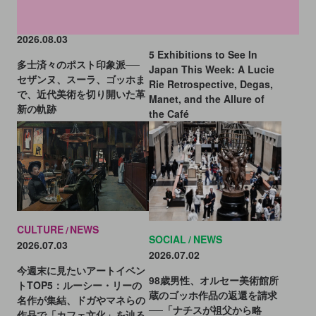
CULTURE
NEWS
CULTURE
INSIGHT
2026.07.07
2026.08.03
5 Exhibitions to See In
多士済々のポスト印象派──
Japan This Week: A Lucie
セザンヌ、スーラ、ゴッホま
Rie Retrospective, Degas,
で、近代美術を切り開いた革
Manet, and the Allure of
新の軌跡
the Café
CULTURE
NEWS
SOCIAL
NEWS
2026.07.03
2026.07.02
今週末に見たいアートイベン
98歳男性、オルセー美術館所
トTOP5：ルーシー・リーの
蔵のゴッホ作品の返還を請求
名作が集結、ドガやマネらの
──「ナチスが祖父から略
作品で「カフェ文化」を辿る