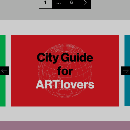
1
…
6