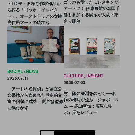
ゴッホも愛したモレスキンが
トTOP5：多様な作家作品か
アートに！ 伊東豊雄や塩田千
ら探る「ゴッホ・インパク
春も参加する展示が大阪・東
ト」、オーストラリアの女性
京で開催
先住民アートの現在地
SOCIAL
NEWS
CULTURE
INSIGHT
2025.07.11
2025.07.03
「アートの名探偵」が国立公
村上隆の深淵をのぞく──名
文書館から盗まれた歴史的文
作の模写が並ぶ「ジャポニス
書の回収に成功！ 同館は盗難
ム → 認知革命：広重に学
に気付かず
ぶ」展をレビュー