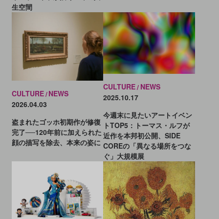
生空間
CULTURE
NEWS
CULTURE
NEWS
2025.10.17
2026.04.03
今週末に見たいアートイベン
盗まれたゴッホ初期作が修復
トTOP5：トーマス・ルフが
完了──120年前に加えられた
近作を本邦初公開、SIDE
顔の描写を除去、本来の姿に
COREの「異なる場所をつな
ぐ」大規模展