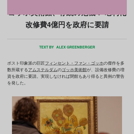
ゴッホ美術館、存続の危機？ 老朽化
改修費4億円を政府に要請
TEXT BY
ALEX GREENBERGER
ポスト印象派の巨匠
フィンセント・ファン・ゴッホ
の傑作を多
数所蔵する
アムステルダム
の
ゴッホ美術館
が、設備改修費の増
資を政府に要請。実現しなければ閉館もあり得ると異例の警告
を発した。