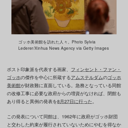
ゴッホ美術館を訪れた人々。Photo Sylvia
Lederer/Xinhua News Agency via Getty Images
ポスト印象派を代表する画家、
フィンセント・ファン・
ゴッホ
の傑作を中心に所蔵する
アムステルダム
の
ゴッホ
美術館
が財政難に直面している。急務となっている同館
の改修工事に必要な政府からの増資がなければ、閉館も
あり得ると異例の発表を
8月27日に行った
。
この発表について同館は、1962年に政府がゴッホ財団
と交わした約束が履行されていないためにやむを得なか