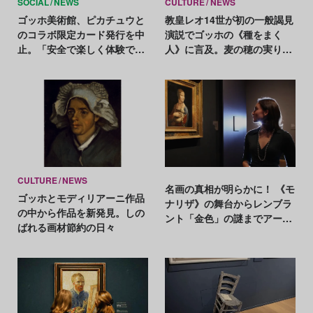
SOCIAL
NEWS
CULTURE
NEWS
ゴッホ美術館、ピカチュウと
教皇レオ14世が初の一般謁見
のコラボ限定カード発行を中
演説でゴッホの《種をまく
止。「安全で楽しく体験でき
人》に言及。麦の穂の実りは
るように」
「希望のメッセージ」
CULTURE
NEWS
名画の真相が明らかに！ 《モ
ゴッホとモディリアーニ作品
ナリザ》の舞台からレンブラ
の中から作品を新発見。しの
ント「金色」の謎までアート
ばれる画材節約の日々
史に残る大発見をプレイバッ
ク【2024年アートニュースま
とめ】