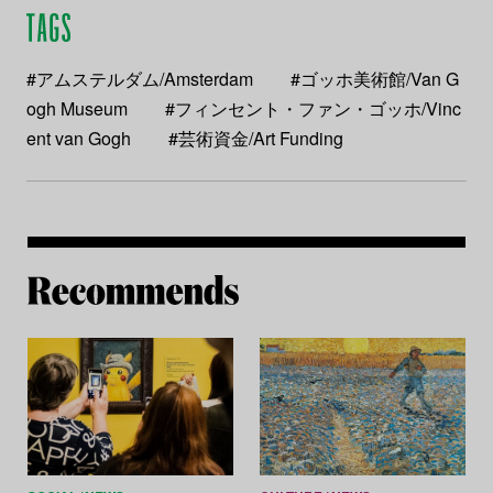
#アムステルダム/Amsterdam
#ゴッホ美術館/Van G
ogh Museum
#フィンセント・ファン・ゴッホ/Vinc
ent van Gogh
#芸術資金/Art Funding
Re