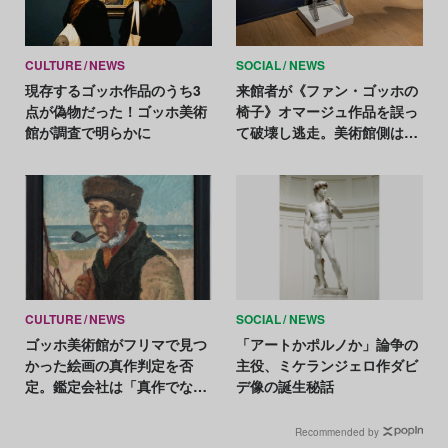
CULTURE
NEWS
SOCIAL
NEWS
現存するゴッホ作品のうち3
来館者が《ファン・ゴッホの
点が偽物だった！ゴッホ美術
椅子》オマージュ作品を誤っ
館が調査で明らかに
て破壊し逃走。美術館側は
「悪夢」と激怒
CULTURE
NEWS
SOCIAL
NEWS
ゴッホ美術館がフリマで見つ
「アートかポルノか」論争の
かった絵画の真作判定を否
主役、ミケランジェロ作ダビ
定。鑑定会社は「真作でない
デ像の誕生秘話
理由の説明を」
Recommended by