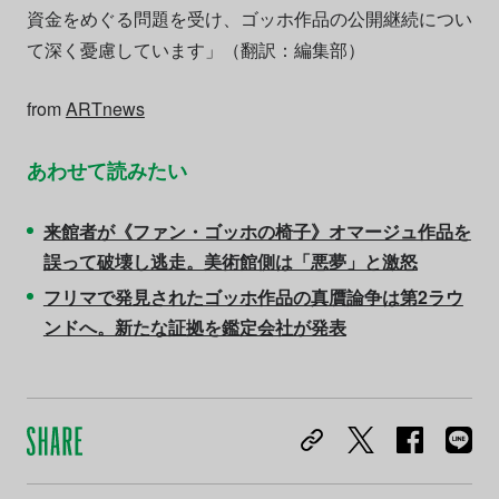
資金をめぐる問題を受け、ゴッホ作品の公開継続につい
て深く憂慮しています」（翻訳：編集部）
from
ARTnews
あわせて読みたい
来館者が《ファン・ゴッホの椅子》オマージュ作品を
誤って破壊し逃走。美術館側は「悪夢」と激怒
フリマで発見されたゴッホ作品の真贋論争は第2ラウ
ンドへ。新たな証拠を鑑定会社が発表