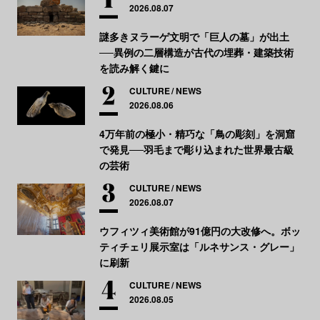
2026.08.07
謎多きヌラーゲ文明で「巨人の墓」が出土
──異例の二層構造が古代の埋葬・建築技術
を読み解く鍵に
CULTURE
NEWS
2026.08.06
4万年前の極小・精巧な「鳥の彫刻」を洞窟
で発見──羽毛まで彫り込まれた世界最古級
の芸術
CULTURE
NEWS
2026.08.07
ウフィツィ美術館が91億円の大改修へ。ボッ
ティチェリ展示室は「ルネサンス・グレー」
に刷新
CULTURE
NEWS
2026.08.05