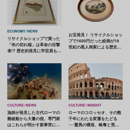
ECONOMY
NEWS
お宝発見！ リサイクルショッ
リサイクルショップで買った
プで1600円だった絵画が19
「布の切れ端」は革命の目撃
世紀の黒人画家による歴史的
者!? 歴史的発見に学芸員も大
作品と判明
興奮
CULTURE
NEWS
CULTURE
INSIGHT
漁師が発見した古代ローマの
ローマのコロッセオ、その数
難破船から大量の壺。専門家
千年にわたる変遷をたどる
はこれらが明かす新事実に期
──驚異の構造、略奪と荒