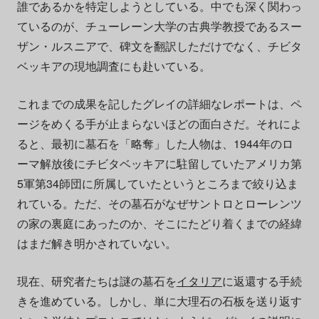
誰であるかを特定しようとしている。中でも深く関わっ
ているのが、チューレーン大学の古典学教授であるスー
ザン・ルスニアで、碑文を翻訳しただけでなく、チビタ
ベッキアの現地調査にも赴いている。
これまでの成果を記したグレイの詳細なレポートは、ペ
ージをめくる手が止まらないほどの面白さだ。それによ
ると、最初に墓石を「略奪」した人物は、1944年のロ
ーマ解放後にチビタベッキアに駐留していたアメリカ第
5軍第34師団に所属していたというところまで絞り込ま
れている。ただ、その墓石がなぜサントロとローレンツ
の家の裏庭にあったのか、そこにたどり着くまでの経緯
はまだ解き明かされていない。
現在、研究者たちは謎の墓石を
イタリア
に返還する手続
きを進めている。しかし、単に大理石の石板を送り返す