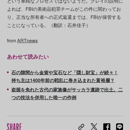
という単純なプロセスではないようだ。グレイの説明に
よれば、FBIの美術品犯罪チームがこの件に関わってお
り、正当な所有者への正式返還までは、FBIが保管する
ことになっている。（翻訳：石井佳子）
from
ARTnews
あわせて読みたい
石の隙間から金貨や宝石など「隠し財宝」が続々！
持ち主は1400年前の戦乱に巻き込まれた富裕層？
盗掘を免れた古代の家族像がサッカラ遺跡で出土。二
つの技法を併用した唯一の作例