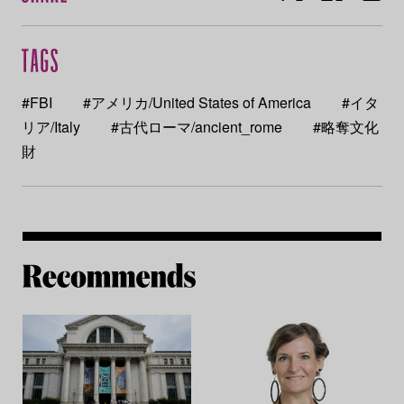
#FBI
#アメリカ/United States of America
#イタ
リア/Italy
#古代ローマ/ancient_rome
#略奪文化
財
Re