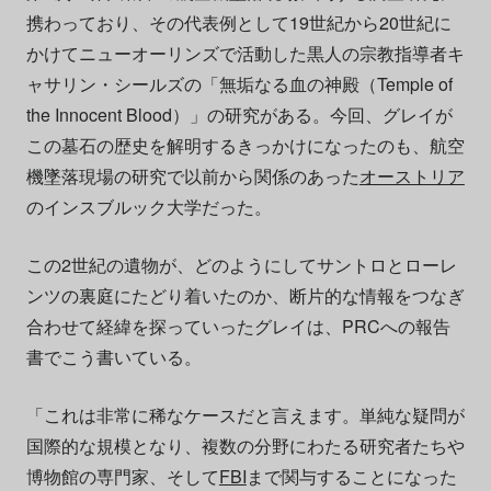
携わっており、その代表例として19世紀から20世紀に
かけてニューオーリンズで活動した黒人の宗教指導者キ
ャサリン・シールズの「無垢なる血の神殿（Temple of
the Innocent Blood）」の研究がある。今回、グレイが
この墓石の歴史を解明するきっかけになったのも、航空
機墜落現場の研究で以前から関係のあった
オーストリア
のインスブルック大学だった。
この2世紀の遺物が、どのようにしてサントロとローレ
ンツの裏庭にたどり着いたのか、断片的な情報をつなぎ
合わせて経緯を探っていったグレイは、PRCへの報告
書でこう書いている。
「これは非常に稀なケースだと言えます。単純な疑問が
国際的な規模となり、複数の分野にわたる研究者たちや
博物館の専門家、そして
FBI
まで関与することになった