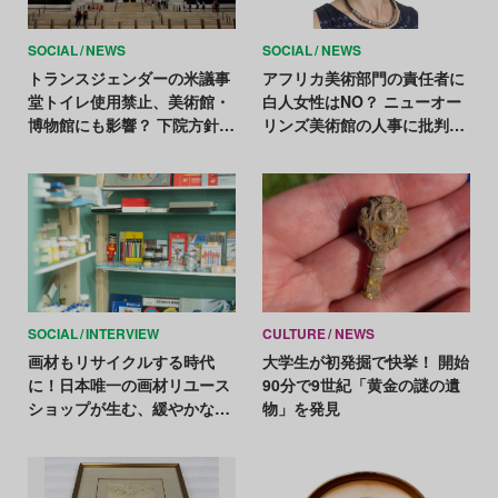
SOCIAL
NEWS
SOCIAL
NEWS
トランスジェンダーの米議事
アフリカ美術部門の責任者に
堂トイレ使用禁止、美術館・
白人女性はNO？ ニューオー
博物館にも影響？ 下院方針へ
リンズ美術館の人事に批判の
の懸念広がる
集中砲火
SOCIAL
INTERVIEW
CULTURE
NEWS
画材もリサイクルする時代
大学生が初発掘で快挙！ 開始
に！日本唯一の画材リユース
90分で9世紀「黄金の謎の遺
ショップが生む、緩やかな循
物」を発見
環