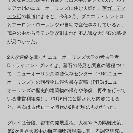
ジアナ州のニューオーリンズに住む夫婦だ。
英ガーディ
アン紙
の報道によると、今年3月、ダニエラ・サントロ
とアーロン・ローレンツが自宅で庭仕事をしていると、
茂みの中からラテン語が刻まれた不思議な大理石の墓標
が見つかった。
2人が連絡を取ったニューオーリンズ大学の考古学者、
D・ライアン・グレイは、墓石の発見と調査の過程つい
て、ニューオーリンズ資源保存センター（PRCニュー
オーリンズ）の刊行物に報告書を寄稿（PRCはニュー
オーリンズの歴史的建築物の保存や修復、再生を行って
いる非営利組織）。10月6日に公開された内容による
と、墓石は
古代ローマ
時代の2世紀頃のものだった。
グレイは普段、都市の発展過程、人種やその隔離政策、
第2次世界大戦中の航空機墜落現場に関する調査研究に