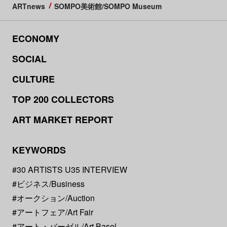
ARTnews
SOMPO美術館/SOMPO Museum
ECONOMY
SOCIAL
CULTURE
TOP 200 COLLECTORS
ART MARKET REPORT
KEYWORDS
#30 ARTISTS U35 INTERVIEW
#ビジネス/Business
#オークション/Auction
#アートフェア/Art Fair
#アート・バーゼル/Art Basel