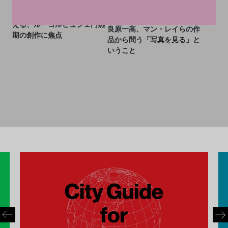
トTOP5: 阪神・淡路大震災
トTOP5: 約250点が集結！高
30年に6作家が「希望」を考
橋龍太郎コレクション展、奈
える、ル・コルビュジェ円熟
良原一高、マン・レイらの作
期の創作に焦点
品から問う「写真を見る」と
いうこと