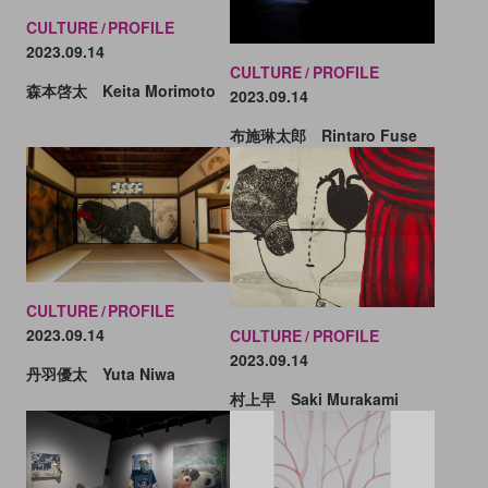
CULTURE
PROFILE
2023.09.14
CULTURE
PROFILE
森本啓太 Keita Morimoto
2023.09.14
布施琳太郎 Rintaro Fuse
CULTURE
PROFILE
2023.09.14
CULTURE
PROFILE
2023.09.14
丹羽優太 Yuta Niwa
村上早 Saki Murakami