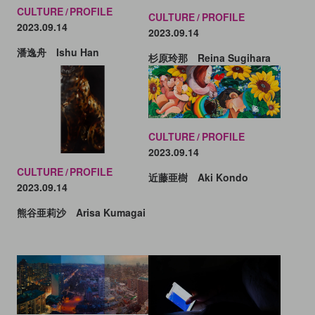
CULTURE
PROFILE
CULTURE
PROFILE
2023.09.14
2023.09.14
潘逸舟 Ishu Han
杉原玲那 Reina Sugihara
CULTURE
PROFILE
2023.09.14
CULTURE
PROFILE
近藤亜樹 Aki Kondo
2023.09.14
熊谷亜莉沙 Arisa Kumagai