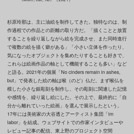
杉原玲那は、主に油絵を制作してきた。独特なのは、制
作過程での作品との距離の取り方だ。「描くことと放置
することを繰り返しながら絵を完成させ、また同時進行
で複数の絵を描く癖がある」「小さい立体を作ったり、
気になったオブジェクトを集めたりすることも好きで、
これらは絵画作品の軸として機能することも多い」など
と語る。2021年の個展「No cinders remain in ashes,
but」で発表した絵の軸は喉（のど）仏だ。まず喉仏を
模した小さな銀彫刻を制作し、その彫刻に関連した記憶
や感情を、繰り返し絵にした。その上で、最終的に「自
分から離れていった絵画」を選んで展示したという。
17年には美術家の大谷透とアーティスト集団「im
labor」を結成。ウェブサイトでの作家インタビューや
レビュー記事の配信、東上野のプロジェクト空間