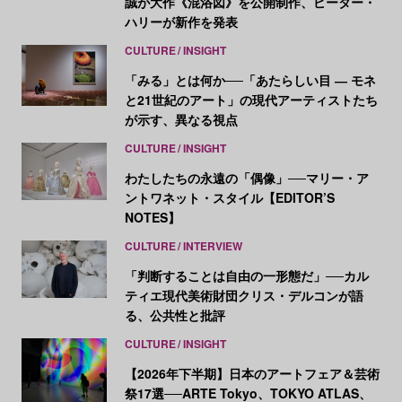
誠が大作《混浴図》を公開制作、ピーター・
ハリーが新作を発表
CULTURE
INSIGHT
「みる」とは何か──「あたらしい目 ― モネ
と21世紀のアート」の現代アーティストたち
が示す、異なる視点
CULTURE
INSIGHT
わたしたちの永遠の「偶像」──マリー・ア
ントワネット・スタイル【EDITOR’S
NOTES】
CULTURE
INTERVIEW
「判断することは自由の一形態だ」──カル
ティエ現代美術財団クリス・デルコンが語
る、公共性と批評
CULTURE
INSIGHT
【2026年下半期】日本のアートフェア＆芸術
祭17選──ARTE Tokyo、TOKYO ATLAS、