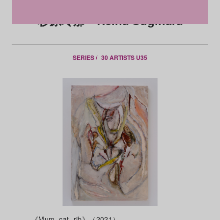
杉原玲那 Reina Sugihara
SERIES /
30 ARTISTS U35
《Mum, cat, rib》（2021）