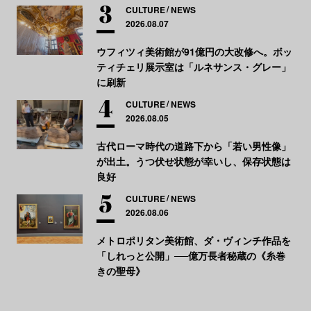
CULTURE
NEWS
2026.08.07
ウフィツィ美術館が91億円の大改修へ。ボッ
ティチェリ展示室は「ルネサンス・グレー」
に刷新
CULTURE
NEWS
2026.08.05
古代ローマ時代の道路下から「若い男性像」
が出土。うつ伏せ状態が幸いし、保存状態は
良好
CULTURE
NEWS
2026.08.06
メトロポリタン美術館、ダ・ヴィンチ作品を
「しれっと公開」──億万長者秘蔵の《糸巻
きの聖母》