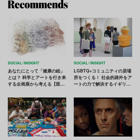
Re
SOCIAL
INSIGHT
SOCIAL
INSIGHT
あなたにとって「健康の絵」
LGBTQ+コミュニティの居場
とは？ 科学とアートを行き来
所をつくる！ 社会的疎外をア
する企画展から考える【医療
ートの力で解決するイギリス
とアートの最前線 Vol.2】
のコミュニティ・スペース
「QUEERCIRCLE」【エンパ
ワーするアート Vol.5】