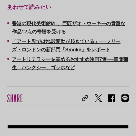
あわせて読みたい
香港の現代美術館M+、巨匠ザオ・ウーキーの貴重な
作品12点の寄贈を受ける
「アート界では地殻変動が起きている」──フリー
ズ・ロンドンの新部門「Smoke」をレポート
アートリテラシーを高めるおすすめ映画7選──草間彌
生、バンクシー、ゴッホなど