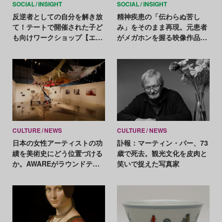
SOCIAL
INSIGHT
SOCIAL
INSIGHT
反逆者としての自分を解き放
精神疾患の「伝わらぬ苦し
て！テートで開催された子ど
み」をそのまま再現。元患者
も向けワークショップ【エン
がメガホンを握る映像作品
パワーするアート Vol.4】
「The Directors」【医療と
アートの最前線 Vol.4】
CULTURE
NEWS
CULTURE
NEWS
日本の女性アーティストの功
訃報：マーティン・パー、73
績を美術史にどう位置づける
歳で死去。観光文化を皮肉と
か。AWAREがラウンドテー
笑いで捉えた写真家
ブルを開催