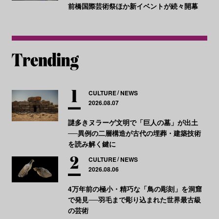
前橋国際芸術祭ほか新イベントが続々開幕
CULTURE
NEWS
2026.08.07
謎多きヌラーゲ文明で「巨人の墓」が出土
──異例の二層構造が古代の埋葬・建築技術
を読み解く鍵に
CULTURE
NEWS
2026.08.06
4万年前の極小・精巧な「鳥の彫刻」を洞窟
で発見──羽毛まで彫り込まれた世界最古級
の芸術