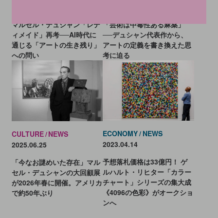
2026.07.28
2026.05.15
マルセル・デュシャン「レデ
「芸術は中毒性ある麻薬」
ィメイド」再考──AI時代に
──デュシャン代表作から、
通じる「アートの生き残り」
アートの定義を書き換えた思
への問い
考に迫る
ECONOMY
NEWS
CULTURE
NEWS
2023.04.14
2025.06.25
予想落札価格は33億円！ ゲ
「今なお謎めいた存在」マル
ルハルト・リヒター「カラー
セル・デュシャンの大回顧展
チャート」シリーズの集大成
が2026年春に開催。アメリカ
《4096の色彩》がオークショ
で約50年ぶり
ンへ