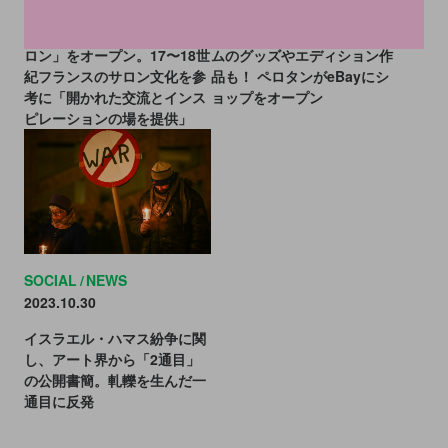
村上隆やダニエル・アーシャ
ペロタン東京が「ペロタンサ
ムのグッズやエディション作
ロン」をオープン。17〜18世
品も！ ペロタンがeBayにシ
紀フランスのサロン文化を参
ョップをオープン
考に「開かれた交流とインス
ピレーションの場を提供」
SOCIAL
NEWS
2023.10.30
イスラエル・ハマス紛争に関
し、アート界から「2通目」
の公開書簡。軋轢を生んだ一
通目に反発