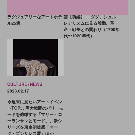
世界10カ国からお届け！ 超
パフォーマンス・アートの系
ラグジュアリーなアートホテ
譜【前編】──ダダ、シュル
ル25選
レアリスムに見る胎動、革
命・戦争との関わり（1700年
代〜1920年代）
CULTURE
NEWS
2023.02.17
今週末に見たいアートイベン
トTOP5: 両大戦間のパリ・モ
ードを俯瞰する「マリー・ロ
ーランサンとモード」、新シ
リーズを東京初披露「マー
ク・ゴンザレス展」ほか