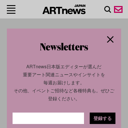
#事件
ARTnews日本版エディターが選んだ
重要アート関連ニュースやインサイトを
毎週お届けします。
その他、イベントご招待など各種特典も。ぜひご
登録ください。
SOCIAL
NEWS
SOCIAL
NEWS
2024.02.14
2026.04.22
登録する
アート界を震撼させた有名ギ
世界遺産テオティワカンで銃