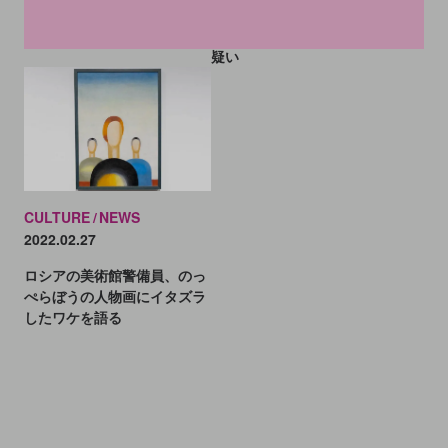
ャラリスト刺殺事件で、別居
撃、観光客1人死亡──W杯控
中の夫を逮捕へ。嘱託殺人の
え安全神話揺らぐ
疑い
CULTURE
NEWS
2022.02.27
ロシアの美術館警備員、のっ
ぺらぼうの人物画にイタズラ
したワケを語る