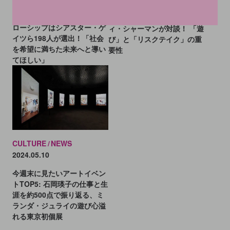
2025年グッゲンハイム・フェ
ミランダ・ジュライとシンデ
ローシップはシアスター・ゲ
ィ・シャーマンが対談！ 「遊
イツら198人が選出！「社会
び」と「リスクテイク」の重
を希望に満ちた未来へと導い
要性
てほしい」
CULTURE
NEWS
2024.05.10
今週末に見たいアートイベン
トTOP5: 石岡瑛子の仕事と生
涯を約500点で振り返る、ミ
ランダ・ジュライの遊び心溢
れる東京初個展