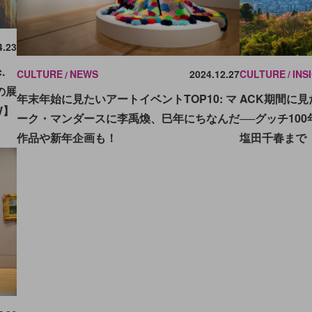
4.23
.
CULTURE
INS
CULTURE
NEWS
2024.12.27
の展
ACK期間に
年末年始に見たいアートイベントTOP10: マ
W】
──グッチ10
ーク・マンダースに李禹煥、巳年にちなんだ
塩田千春まで
作品や新年企画も！