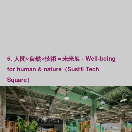
5. 人間×自然×技術＝未来展 - Well-being
for human & nature（SusHi Tech
Square）