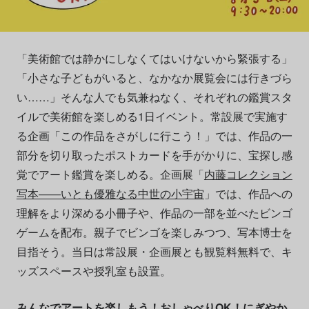
「美術館では静かにしなくてはいけないから緊張する」
「小さな子どもがいると、なかなか展覧会には行きづら
い……」そんな人でも気兼ねなく、それぞれの鑑賞スタ
イルで美術館を楽しめる1日イベント。常設展で実施す
る企画「この作品をさがしに行こう！」では、作品の一
部分を切り取ったポストカードを手がかりに、宝探し感
覚でアート鑑賞を楽しめる。企画展「
内藤コレクション
写本——いとも優雅なる中世の小宇宙
」では、作品への
理解をより深める小冊子や、作品の一部を並べたビンゴ
ゲームを配布。親子でビンゴを楽しみつつ、写本博士を
目指そう。当日は常設展・企画展とも観覧料無料で、キ
ッズスペースや授乳室も設置。
みんなでアートを楽しもう！おしゃべりOK！にぎやか