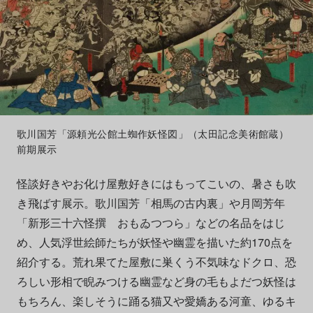
歌川国芳「源頼光公館土蜘作妖怪図」（太田記念美術館蔵）
前期展示
怪談好きやお化け屋敷好きにはもってこいの、暑さも吹
き飛ばす展示。歌川国芳「相馬の古内裏」や月岡芳年
「新形三十六怪撰 おもゐつつら」などの名品をはじ
め、人気浮世絵師たちが妖怪や幽霊を描いた約170点を
紹介する。荒れ果てた屋敷に巣くう不気味なドクロ、恐
ろしい形相で睨みつける幽霊など身の毛もよだつ妖怪は
もちろん、楽しそうに踊る猫又や愛嬌ある河童、ゆるキ