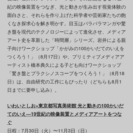
紀の映像装置をつなぎ、光と動きが生み出す視覚体験の
面白さと、それらを作り上げた科学者や芸術家たちの飽
くなき探求心を解き明かす。目玉はパラパラマンガや驚
き盤を現代のテクノロジーによって進化させ、メディア
アート史を革新した「時間層」シリーズ。岩井による親
子向けワークショップ「かがみの100かいだてのいえを
つくろう！」（8月17日）や、プリミティブメディアア
ーティスト橋本典久による子ども向けワークショップ
「驚き盤とプラクシノスコープをつくろう！」（8月18
日）は、自由研究の工作にもぴったり（どちらも8月1
日までに要申し込み）。
いわいとしお×東京都写真美術館 光と動きの100かいだ
てのいえ―19世紀の映像装置とメディアアートをつな
ぐ
日程：7月30日（火）〜11月3日（日）