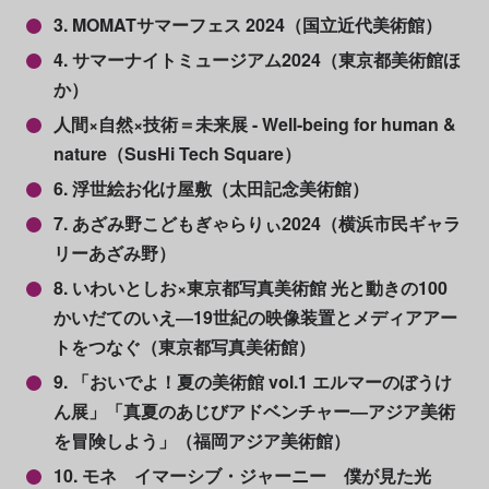
3. MOMATサマーフェス 2024（国立近代美術館）
4. サマーナイトミュージアム2024（東京都美術館ほ
か）
人間×自然×技術＝未来展 - Well-being for human &
nature（SusHi Tech Square）
6. 浮世絵お化け屋敷（太田記念美術館）
7. あざみ野こどもぎゃらりぃ2024（横浜市民ギャラ
リーあざみ野）
8. いわいとしお×東京都写真美術館 光と動きの100
かいだてのいえ―19世紀の映像装置とメディアアー
トをつなぐ（東京都写真美術館）
9. 「おいでよ！夏の美術館 vol.1 エルマーのぼうけ
ん展」「真夏のあじびアドベンチャー―アジア美術
を冒険しよう」（福岡アジア美術館）
10. モネ イマーシブ・ジャーニー 僕が見た光