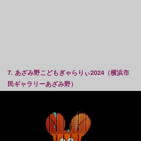
7. あざみ野こどもぎゃらりぃ2024（横浜市
民ギャラリーあざみ野）