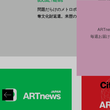
SOCIAL
NEWS
2023.0
問題だらけのメトロポリタン美術館によ
奪文化財返還。来歴の怪しい古美術品も
ART
毎週お届け