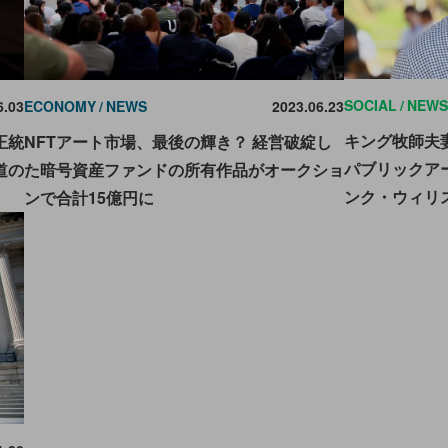
SOCIAL
NEWS
6.03
ECONOMY
NEWS
2023.06.23
キング牧師夫
正統
NFTアート市場、最後の輝き？ 経営破綻し
パブリックア
道の
た暗号資産ファンドの所有作品がオークショ
ンク・ウィリ
ンで合計15億円に