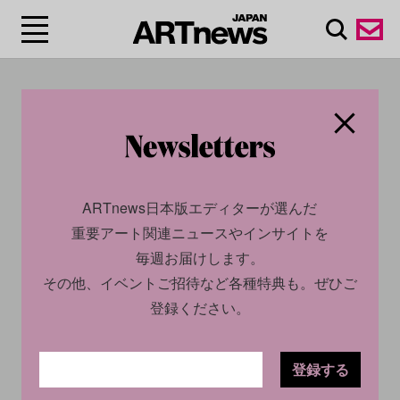
#EYES OF ARTNEWS
ARTnews日本版エディターが選んだ
「EYES OF ARTNEWS」は、長井優希乃がパーソナリティ
重要アート関連ニュースやインサイトを
を務めるJ-WAVEのラジオ番組「PEOPLE'S ROASTERY」
毎週お届けします。
（月〜木曜日、13時30分～16時00分）内で放送されてい
その他、イベントご招待など各種特典も。ぜひご
る、ARTnews JAPANのコーナー。
登録ください。
15時25分頃から放送される番組内では、ARTnews JAPAN
登録する
が日々発信しているアート業界の様々な動向に関する記事
をピックアップし、エディターが、その記事の背後にある