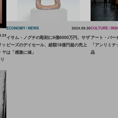
ECONOMY
NEWS
2024.09.30
CULTURE
INS
4.24
イサム・ノグチの彫刻に6億6000万円。サザ
アート・バー
リッ
ビーズのデイセール、総額18億円超の売上
「アンリミテ
・ヤ
は「感激に値」
品
ルリ