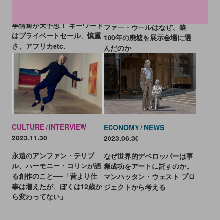
2025年のアート市場を業界の
パンク精神衰えず！ クリスト
事情通が大予想！ キーワード
ファー・ウールはなぜ、築
はプライベートセール、慎重
100年の廃墟を展示会場に選
さ、アフリカetc.
んだのか
CULTURE
INTERVIEW
ECONOMY
NEWS
2023.11.30
2023.06.30
永遠のアンファン・テリブ
なぜ世界的デベロッパーは事
ル、ハーモニー・コリンが語
業成功をアートに託すのか。
る創作のこと──「昔より仕
マンハッタン・ウェスト プロ
事は増えたが、ぼくは12歳か
ジェクトから考える
ら変わってない」