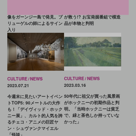
500年前の「比類なき」聖画
没落寸前の城をコンスタブル
像をガーンジー島で発見。ブ
が救う!? お宝発掘番組で模造
リューゲルの師によるサイン
品が本物と判明
入り
CULTURE
NEWS
CULTURE
NEWS
2023.03.16
2023.07.21
50年代に祖父が買った風景画
今週末に見たいアートイベン
がホックニーの初期作品と判
トTOP5: 90メートルの大作
明。「当時ホックニーは貧乏
も！「デイヴィッド・ホック
で、緑と茶色しか持っていな
ニー展」、カルト的人気を誇
かった」
るチェコ・アニメの巨匠ヤ
ン・シュヴァンクマイエル
「怪談」