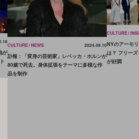
CULTURE
INS
2.16
NYのアーモリ
CULTURE
NEWS
2024.09.10
地が
は？ フリー
訃報：「変身の芸術家」レベッカ・ホルンが
ト
が好調
80歳で死去。身体拡張をテーマに多様な作
品を制作