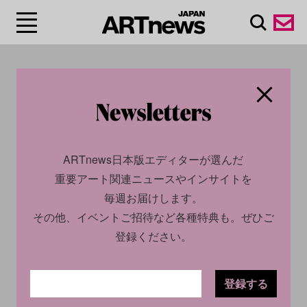
#菅木志雄
ARTnews日本版エディターが選んだ
重要アート関連ニュースやインサイトを
毎週お届けします。
その他、イベントご招待など各種特典も。ぜひご
登録ください。
CULTURE
NEWS
CULTURE
NEWS
2024.05.21
2025.11.07
登録する
セリーヌが大阪に初の路面店
「Art Collaboration Kyoto