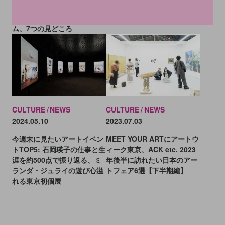
をオープン。現代アートでも
2025」開幕目前！ 深化する
世界観を表現
「協働」のプラットフォー
ム、7つの見どころ
CULTURE
NEWS
CULTURE
NEWS
2023.07.03
2024.05.10
MEET YOUR ARTにアートウ
今週末に見たいアートイベン
ィーク東京、ACK etc. 2023
トTOP5: 石岡瑛子の仕事と生
年後半に訪れたい日本のアー
涯を約500点で振り返る、ミ
トフェア6選【下半期編】
ランダ・ジュライの遊び心溢
れる東京初個展