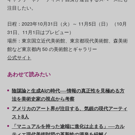
注目したい。
日程：2023年10月31日（火）～ 11月5日（日） （10月
31日、11月1日はプレビュー）
場所：東京国⽴近代美術館、東京都現代美術館、森美術
館など東京都内 50 の美術館とギャラリー
公式サイト
あわせて読みたい
陰謀論と生成AIの時代──情報の真正性を見極める方
法を美術史家の視点から考察
アメリカのアート界が注目する、気鋭の現代アーティ
スト8人
「マニュアルを持った途端に進化は止まる」──カル
ティエ現代美術財団の革新性の源泉を紐解く