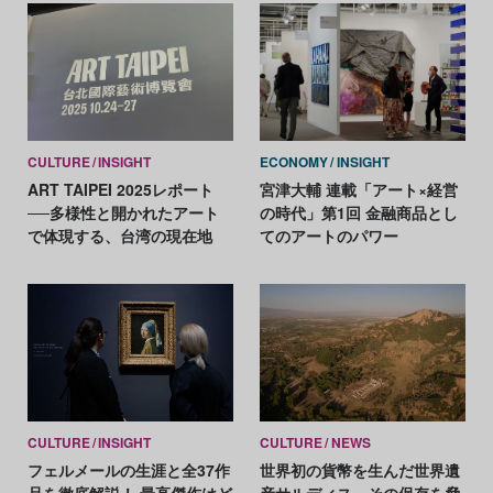
とめ】
CULTURE
INSIGHT
ECONOMY
INSIGHT
ART TAIPEI 2025レポート
宮津大輔 連載「アート×経営
──多様性と開かれたアート
の時代」第1回 金融商品とし
で体現する、台湾の現在地
てのアートのパワー
CULTURE
INSIGHT
CULTURE
NEWS
フェルメールの生涯と全37作
世界初の貨幣を生んだ世界遺
品を徹底解説！ 最高傑作はど
産サルディス、その保存を脅