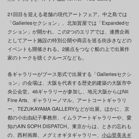
21回目を迎える老舗の現代アートフェア。中之島では
「Galleriesセクション」、北加賀屋では「Expandedセ
クション」が開かれ、この2つのエリアでは、連携企画
としてアート施設の特別公開や商店を巡る街歩きなどの
イベントも開催される。2拠点をつなぐ船の上で出展作
家のトークを聴くクルーズなども。
各ギャラリーがブース形式で出展する「Galleriesセクシ
ョン」の会場は、大阪を代表する歴史的建築の大阪市中
央公会堂。46ギャラリーが参加し、地元大阪からはNii
Fine Arts、ギャラリーノマル、アートコートギャラリ
ー、TEZUKAYAMA GALLERYなどが出展。ほかに、京
都の小出由紀子事務所、イムラアートギャラリーや、愛
知のAIN SOPH DISPATCH。東京からは、ときの忘れも
の、西村画廊、メグミオギタギャラリー、
小山登美夫ギ