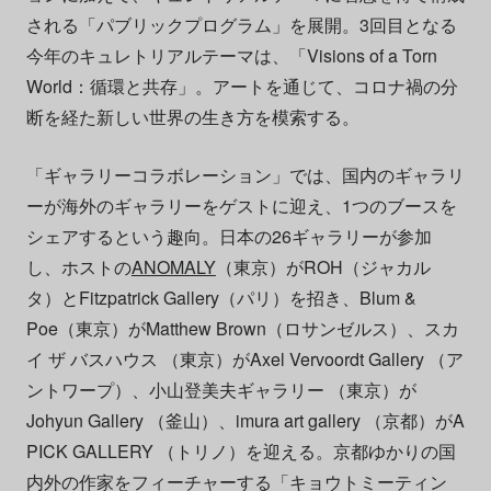
される「パブリックプログラム」を展開。3回目となる
今年のキュレトリアルテーマは、「Visions of a Torn
World：循環と共存」。アートを通じて、コロナ禍の分
断を経た新しい世界の生き方を模索する。
「ギャラリーコラボレーション」では、国内のギャラリ
ーが海外のギャラリーをゲストに迎え、1つのブースを
シェアするという趣向。日本の26ギャラリーが参加
し、ホストの
ANOMALY
（東京）がROH（ジャカル
タ）とFitzpatrick Gallery（パリ）を招き、Blum &
Poe（東京）がMatthew Brown（ロサンゼルス）、スカ
イ ザ バスハウス （東京）がAxel Vervoordt Gallery （ア
ントワープ）、小山登美夫ギャラリー （東京）が
Johyun Gallery （釜山）、imura art gallery （京都）がA
PICK GALLERY （トリノ）を迎える。京都ゆかりの国
内外の作家をフィーチャーする「キョウトミーティン