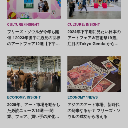
CULTURE
INSIGHT
CULTURE
INSIGHT
フリーズ・ソウルが今年も開
2024年下半期に見たい日本の
催！2023年後半に必見の世界
アートフェア＆芸術祭19選。
のアートフェア12選【下半期
注目のTokyo GendaiからArt
編】
Collaboration Kyotoまで一
挙紹介！
ECONOMY
INSIGHT
ECONOMY
NEWS
2025年、アート市場を動かし
アジアのアート市場、新時代
た必読ニュース15選──閉
の到来なるか？ フリーズ・ソ
業、フェア、買い手の変化ま
ウルの成功から考える
で【2025年アートニュースま