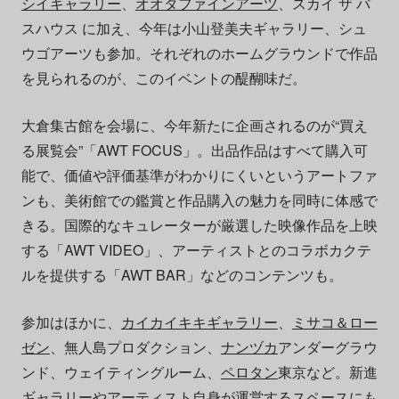
シイギャラリー
、
オオタファインアーツ
、スカイ ザ バ
スハウス に加え、今年は⼩⼭登美夫ギャラリー、シュ
ウゴアーツも参加。それぞれのホームグラウンドで作品
を見られるのが、このイベントの醍醐味だ。
⼤倉集古館を会場に、今年新たに企画されるのが“買え
る展覧会”「AWT FOCUS」。出品作品はすべて購入可
能で、価値や評価基準がわかりにくいというアートファ
ンも、美術館での鑑賞と作品購⼊の魅力を同時に体感で
きる。国際的なキュレーターが厳選した映像作品を上映
する「AWT VIDEO」、アーティストとのコラボカクテ
ルを提供する「AWT BAR」などのコンテンツも。
参加はほかに、
カイカイキキギャラリー
、
ミサコ＆ロー
ゼン
、無⼈島プロダクション、
ナンヅカ
アンダーグラウ
ンド、ウェイティングルーム、
ペロタン
東京など。新進
ギャラリーやアーティスト自身が運営するスペースにも