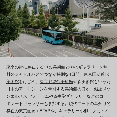
東京の街に点在する11の美術館と39のギャラリーを無
料のシャトルバスでつなぐ特別な4日間。
東京国⽴近代
美術館
をはじめ、
東京都現代美術館
や森美術館といった
⽇本のアートシーンを牽引する美術館のほか、銀座メゾ
ン
エルメス
フォーラムや
資⽣堂
ギャラリーなどのコー
ポレートギャラリーも参加する。現代アートの草分け的
存在の東京画廊＋BTAPや、ギャラリー⼩柳、
タカ・イ