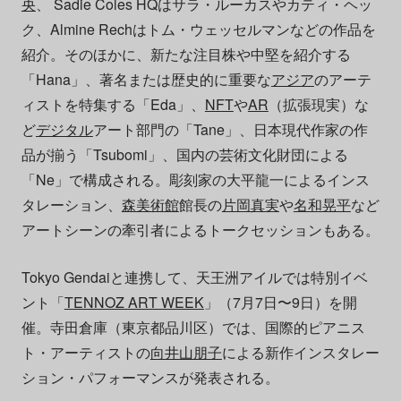
央
、 Sadie Coles HQはサラ・ルーカスやカティ・ヘッ
ク、Almine Rechはトム・ウェッセルマンなどの作品を
紹介。そのほかに、新たな注目株や中堅を紹介する
「Hana」、著名または歴史的に重要な
アジア
のアーテ
ィストを特集する「Eda」、
NFT
や
AR
（拡張現実）な
ど
デジタル
アート部門の「Tane」、日本現代作家の作
品が揃う「Tsubomi」、国内の芸術文化財団による
「Ne」で構成される。彫刻家の大平龍一によるインス
タレーション、
森美術館
館長の
片岡真実
や
名和晃平
など
アートシーンの牽引者によるトークセッションもある。
Tokyo Gendaiと連携して、天王洲アイルでは特別イベ
ント「
TENNOZ ART WEEK
」（7月7日〜9日）を開
催。寺田倉庫（東京都品川区）では、国際的ピアニス
ト・アーティストの
向井山朋子
による新作インスタレー
ション・パフォーマンスが発表される。