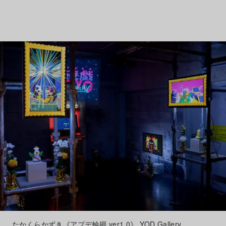
たかくらかずき《アプデ輪廻 ver1.0》 YOD Gallery