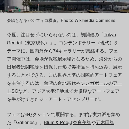
会場となるパシフィコ横浜。Photo: Wikimedia Commons
今夏、注目せずにいられないのは、初開催の「
Tokyo
Gendai
（東京現代）」。コンテンポラリー（現代）を
テーマに、国内外から74ギャラリーが集結する。フェ
ア開催中は、会場が保税展示場となるため、海外からの
出展者は関税等を留保した形で美術品を持ち込み、展示
することができる。この世界水準の国際的アートフェア
を主催するのは、
台湾
の台北當代や
シンガポール
の
アー
トSG
など、アジア太平洋地域で大規模なアートフェア
を手がけてきた
ジ・アート・アセンブリー
だ。
フェアは6セクションで展開する。まずは実力派を集め
た「Galleries」。
Blum & Poe
は
奈良美智
や
五木田智