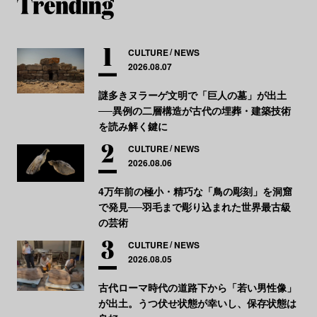
CULTURE
NEWS
2026.08.07
謎多きヌラーゲ文明で「巨人の墓」が出土
──異例の二層構造が古代の埋葬・建築技術
を読み解く鍵に
CULTURE
NEWS
2026.08.06
4万年前の極小・精巧な「鳥の彫刻」を洞窟
で発見──羽毛まで彫り込まれた世界最古級
の芸術
CULTURE
NEWS
2026.08.05
古代ローマ時代の道路下から「若い男性像」
が出土。うつ伏せ状態が幸いし、保存状態は