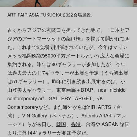
ART FAIR ASIA FUKUOKA 2022会場風景。
古くからアジアの玄関口を担ってきた地で、「日本とア
ジアのアートマーケットの架け橋」を掲げて開かれてき
た。これまで2会場で開催されていたが、今年はマリン
メッセ福岡B館の5000平方メートルという広大な会場に
集約される。昨年は80ギャラリーが参加したが、今年
は過去最大の117ギャラリーが出展を予定（うち初出展
は51ギャラリー）。昨年に引き続き出展するのは、小
山登美夫ギャラリー、
東京画廊＋BTAP
、nca | nichido
contemporary art、GALLERY TARGET、√K
Contemporaryなど。また海外からはYIRI ARTS（台
湾）、VIN Gallery（ベトナム）、Artemis ArtArt（マレ
ーシア）らが来日し、
韓国
、
香港
、台湾や ASEAN 諸国
より海外14ギャラリーが参加予定だ。