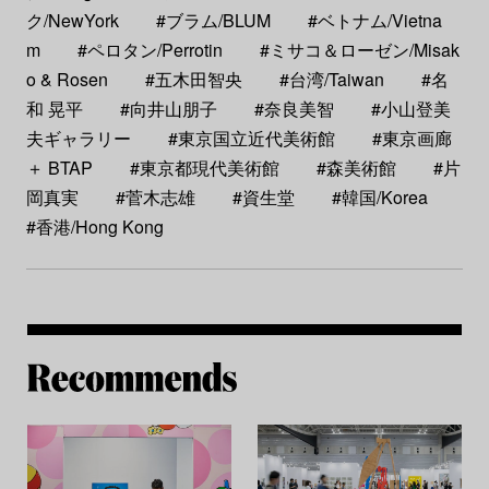
ク/NewYork
#ブラム/BLUM
#ベトナム/Vietna
m
#ペロタン/Perrotin
#ミサコ＆ローゼン/Misak
o & Rosen
#五木田智央
#台湾/Taiwan
#名
和 晃平
#向井山朋子
#奈良美智
#小山登美
夫ギャラリー
#東京国立近代美術館
#東京画廊
＋ BTAP
#東京都現代美術館
#森美術館
#片
岡真実
#菅木志雄
#資生堂
#韓国/Korea
#香港/Hong Kong
Re