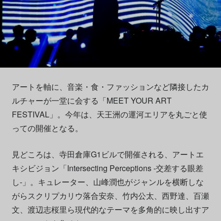
アートを軸に、音楽・食・ファッションなど隣接したカ
ルチャーが一堂に会する「MEET YOUR ART
FESTIVAL」。今年は、天王洲の運河エリアを丸ごと使
っての開催となる。
見どころは、寺田倉庫G1ビルで開催される、アートエ
キシビジョン「Intersecting Perceptions -交差する眼差
し-」。キュレーター、山峰潤也がジャンルを横断しな
がらスクリプカリウ落合安奈、竹内公太、西野達、百瀬
文、渡辺志桜里ら現代的なテーマを多角的に映し出すア