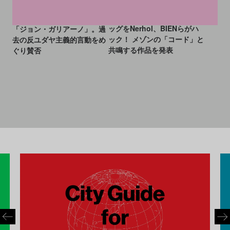
メゾン マルジェラ「5AC」バ
2027年メットガラのテーマは
ッグをNerhol、BIENらがハ
「ジョン・ガリアーノ」。過
ック！ メゾンの「コード」と
去の反ユダヤ主義的言動をめ
共鳴する作品を発表
ぐり賛否