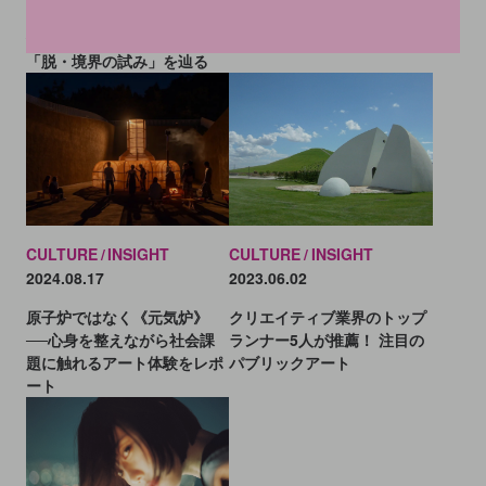
トTOP5: 今津景が初の大規模
も印象に残った展示／作品14
個展を開催、栗林隆30年の
選
「脱・境界の試み」を辿る
CULTURE
INSIGHT
CULTURE
INSIGHT
2024.08.17
2023.06.02
原子炉ではなく《元気炉》
クリエイティブ業界のトップ
──心身を整えながら社会課
ランナー5人が推薦！ 注目の
題に触れるアート体験をレポ
パブリックアート
ート