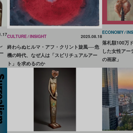
ECONOMY
IN
1.17
CULTURE
INSIGHT
2025.08.18
落札額100万
し
終わらぬヒルマ・アフ・クリント旋風──危
した女性アーテ
ー
機の時代、なぜ人は「スピリチュアルアー
の画家」
ト」を求めるのか