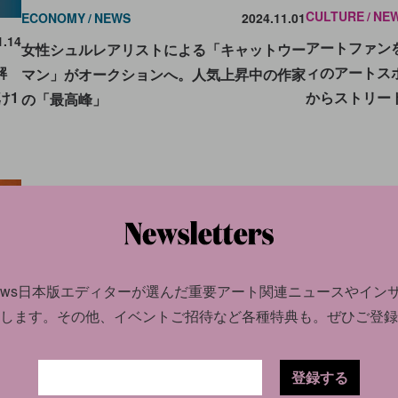
CULTURE
NE
ECONOMY
NEWS
2024.11.01
1.14
アートファン
女性シュルレアリストによる「キャットウー
ィのアートス
解
マン」がオークションへ。人気上昇中の作家
からストリー
け1
の「最高峰」
news日本版エディターが選んだ
重要アート関連ニュースやイン
します。
その他、イベントご招待など各種特典も。ぜひご登録
登録する
4.28