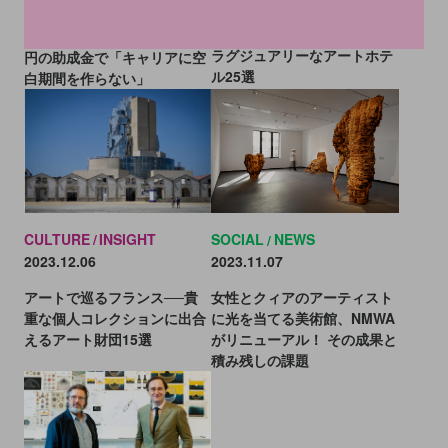
NYでアーティストの子育て支
世界10カ国からお届け！ 超
援がスタート。年間約400万
ラグジュアリーなアートホテ
円の助成金で「キャリアに空
ル25選
白期間を作らない」
CULTURE
INSIGHT
SOCIAL
NEWS
2023.12.06
2023.11.07
アートで巡るフランス──貴
女性とクィアのアーティスト
重な個人コレクションに出合
に光を当てる美術館、NMWA
えるアート財団15選
がリニューアル！ その成果と
積み残しの課題