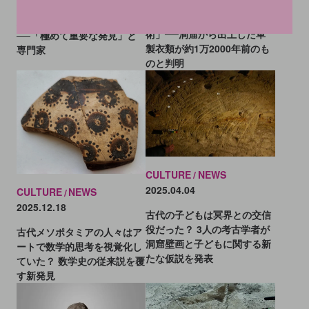
ボランティアダイバー、難破
氷河期にも「高度な裁縫技
船遺跡で3000年前の剣を発見
術」──洞窟から出土した革
──「極めて重要な発見」と
製衣類が約1万2000年前のも
専門家
のと判明
CULTURE
NEWS
2025.04.04
CULTURE
NEWS
2025.12.18
古代の子どもは冥界との交信
役だった？ 3人の考古学者が
古代メソポタミアの人々はア
洞窟壁画と子どもに関する新
ートで数学的思考を視覚化し
たな仮説を発表
ていた？ 数学史の従来説を覆
す新発見