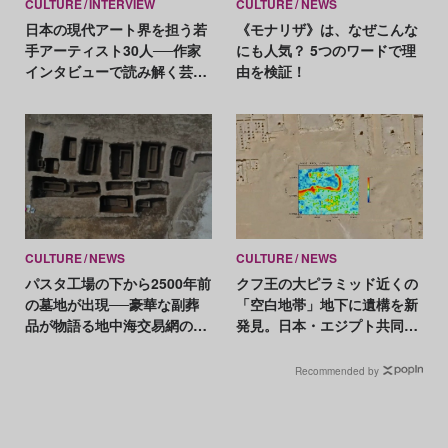
CULTURE
INTERVIEW
CULTURE
NEWS
日本の現代アート界を担う若
《モナリザ》は、なぜこんな
手アーティスト30人──作家
にも人気？ 5つのワードで理
インタビューで読み解く芸術
由を検証！
の未来
CULTURE
NEWS
CULTURE
NEWS
パスタ工場の下から2500年前
クフ王の大ピラミッド近くの
の墓地が出現──豪華な副葬
「空白地帯」地下に遺構を新
品が物語る地中海交易網の広
発見。日本・エジプト共同チ
がり
ームが発表
Recommended by