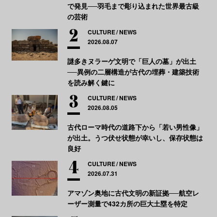
で発見──羽毛まで彫り込まれた世界最古級
の芸術
CULTURE
NEWS
2026.08.07
謎多きヌラーゲ文明で「巨人の墓」が出土
──異例の二層構造が古代の埋葬・建築技術
を読み解く鍵に
CULTURE
NEWS
2026.08.05
古代ローマ時代の道路下から「若い男性像」
が出土。うつ伏せ状態が幸いし、保存状態は
良好
CULTURE
NEWS
2026.07.31
アマゾン奥地に古代文明の新証拠──航空レ
ーザー測量で432カ所の巨大土塁を特定