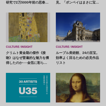
研究で2万5000年前の思春期
見。「ポンペイはまさに宝
が判明
箱」
CULTURE
INSIGHT
CULTURE
INSIGHT
クリムト黄金期の傑作《接
ルーブル美術館、24の至宝。
吻》はなぜ普遍的な魅力を獲
効率よく回るための必見作品
得したのか──金箔に彩られ
リスト
た愛の象徴を解読