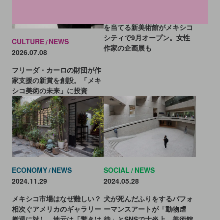
フリーダ・カーロの原点に光
を当てる新美術館がメキシコ
シティで9月オープン。女性
CULTURE
NEWS
作家の企画展も
2026.07.08
フリーダ・カーロの財団が作
家支援の新賞を創設。「メキ
シコ美術の未来」に投資
SOCIAL
NEWS
ECONOMY
NEWS
2024.05.28
2024.11.29
犬が死んだふりをするパフォ
メキシコ市場はなぜ難しい？
ーマンスアートが「動物虐
相次ぐアメリカのギャラリー
待」とSNSで大炎上。美術館
撤退に対し、地元は「驚きは