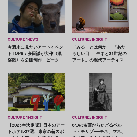
CULTURE
NEWS
CULTURE
INSIGHT
今週末に見たいアートイベン
「みる」とは何か──「あた
トTOP5：会田誠が大作《混
らしい目 ― モネと21世紀の
浴図》を公開制作、ピータ
アート」の現代アーティスト
ー・ハリーが新作を発表
たちが示す、異なる視点
CULTURE
INSIGHT
CULTURE
INSIGHT
【2025年決定版】日本のアー
6つの名画からたどるベル
トホテル27選。東京の新スポ
ト・モリゾ──モネ、マネ、