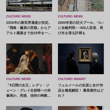
CULTURE
NEWS
CULTURE
NEWS
2026年の新世界遺産が決定。
2000年前の巨大プール、つい
「飛鳥・藤原の宮都」からア
に全貌判明──300人収容、再
アルト建築まで全25件を一挙
び水を張る計画も
紹介
CULTURE
NEWS
CULTURE
INSIGHT
「9日間の女王」レディ・ジ
フェルメールの生涯と全37作
ェーン・グレイ生前唯一の肖
品を徹底解説！ 最高傑作はど
像画か。死後、信仰の殉教者
れ？
の姿に描き替えも