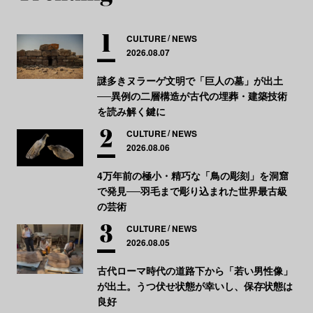
CULTURE
NEWS
2026.08.07
謎多きヌラーゲ文明で「巨人の墓」が出土
──異例の二層構造が古代の埋葬・建築技術
を読み解く鍵に
CULTURE
NEWS
2026.08.06
4万年前の極小・精巧な「鳥の彫刻」を洞窟
で発見──羽毛まで彫り込まれた世界最古級
の芸術
CULTURE
NEWS
2026.08.05
古代ローマ時代の道路下から「若い男性像」
が出土。うつ伏せ状態が幸いし、保存状態は
良好