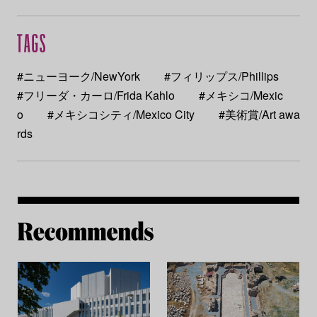
#ニューヨーク/NewYork
#フィリップス/Phillips
#フリーダ・カーロ/Frida Kahlo
#メキシコ/Mexic
o
#メキシコシティ/Mexico City
#美術賞/Art awa
rds
Re