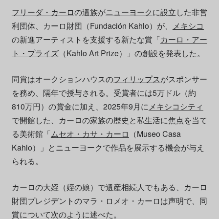
フリーダ・カーロ
の遺族が
ニューヨーク
に設立した非営
利団体、カーロ財団（Fundación Kahlo）が、
メキシコ
の新進アーティストを支援する新たな賞「
カーロ・アー
ト・プライズ
（Kahlo Art Prize）」の創設を発表した。
同賞はオークションハウスの
フィリップス
がスポンサー
を務め、隔年で授与される。受賞者には5万ドル（約
810万円）の賞金に加え、2025年9月に
メキシコシティ
で開館した、カーロの家族の歴史と私生活に焦点を当て
る美術館「
ムセオ・カサ・カーロ
（Museo Casa
Kahlo）」とニューヨークで作品を展示する機会が与え
られる。
カーロの大姪（姪の娘）で遺産相続人でもある、カーロ
財団プレジデントのマラ・ロメオ・カーロは声明で、同
賞について次のように述べた。