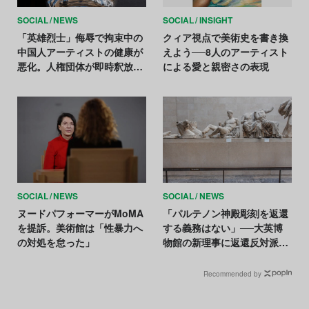
SOCIAL
NEWS
SOCIAL
INSIGHT
「英雄烈士」侮辱で拘束中の
クィア視点で美術史を書き換
中国人アーティストの健康が
えよう──8人のアーティスト
悪化。人権団体が即時釈放を
による愛と親密さの表現
要求
SOCIAL
NEWS
SOCIAL
NEWS
ヌードパフォーマーがMoMA
「パルテノン神殿彫刻を返還
を提訴。美術館は「性暴力へ
する義務はない」──大英博
の対処を怠った」
物館の新理事に返還反対派の
学者が就任
Recommended by