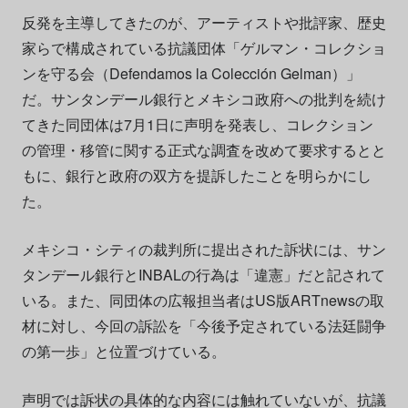
反発を主導してきたのが、アーティストや批評家、歴史
家らで構成されている抗議団体「ゲルマン・コレクショ
ンを守る会（Defendamos la Colección Gelman）」
だ。サンタンデール銀行とメキシコ政府への批判を続け
てきた同団体は7月1日に声明を発表し、コレクション
の管理・移管に関する正式な調査を改めて要求するとと
もに、銀行と政府の双方を提訴したことを明らかにし
た。
メキシコ・シティの裁判所に提出された訴状には、サン
タンデール銀行とINBALの行為は「違憲」だと記されて
いる。また、同団体の広報担当者はUS版ARTnewsの取
材に対し、今回の訴訟を「今後予定されている法廷闘争
の第一歩」と位置づけている。
声明では訴状の具体的な内容には触れていないが、抗議