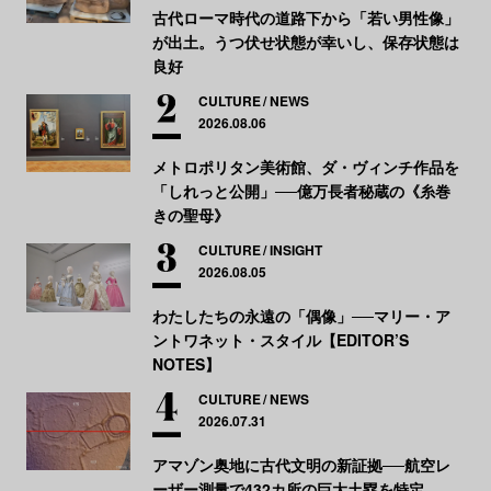
古代ローマ時代の道路下から「若い男性像」
が出土。うつ伏せ状態が幸いし、保存状態は
良好
CULTURE
NEWS
2026.08.06
メトロポリタン美術館、ダ・ヴィンチ作品を
「しれっと公開」──億万長者秘蔵の《糸巻
きの聖母》
CULTURE
INSIGHT
2026.08.05
わたしたちの永遠の「偶像」──マリー・ア
ントワネット・スタイル【EDITOR’S
NOTES】
CULTURE
NEWS
2026.07.31
アマゾン奥地に古代文明の新証拠──航空レ
ーザー測量で432カ所の巨大土塁を特定