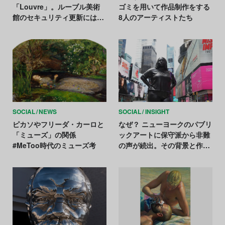
「Louvre」。ルーブル美術
ゴミを用いて作品制作をする
館のセキュリティ更新には
8人のアーティストたち
「7年を要する」と仏政府
SOCIAL
NEWS
SOCIAL
INSIGHT
ピカソやフリーダ・カーロと
なぜ？ ニューヨークのパブリ
「ミューズ」の関係
ックアートに保守派から非難
#MeToo時代のミューズ考
の声が続出。その背景と作品
の意味を考察