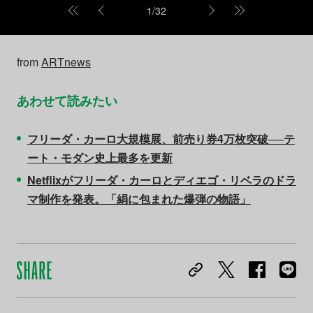
1
/
32
from
ARTnews
あわせて読みたい
フリーダ・カーロ大規模展、前売り券4万枚突破──テ
ート・モダン史上最多を更新
Netflixがフリーダ・カーロとディエゴ・リベラのドラ
マ制作を発表。「絹に包まれた爆弾の物語」