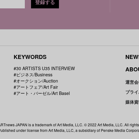
登録する
KEYWORDS
NEW
#30 ARTISTS U35 INTERVIEW
ABO
#ビジネス/Business
#オークション/Auction
運営会
#アートフェア/Art Fair
プライ
#アート・バーゼル/Art Basel
媒体資
RTnews JAPAN is a trademark of Art Media, LLC. © 2022 Art Media, LLC. All rights
ublished under license from Art Media, LLC, a subsidiary of Penske Media Corpora