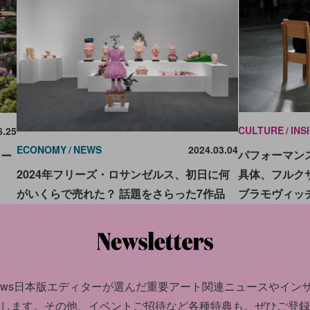
CULTURE
INS
6.25
ECONOMY
NEWS
2024.03.04
パフォーマン
リー
具体、フルク
2024年フリーズ・ロサンゼルス、初日に何
ブラモヴィッチ
がいくらで売れた？ 話題をさらった7作品
news日本版エディターが選んだ
重要アート関連ニュースやイン
します。
その他、イベントご招待など各種特典も。ぜひご登録