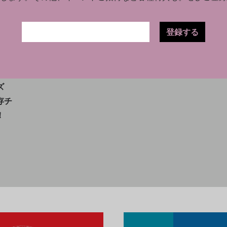
登録する
3.16
ズ
存チ
！