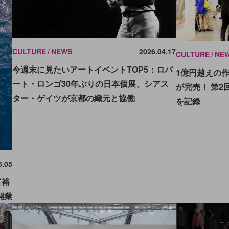
CULTURE
NEWS
2026.04.17
CULTURE
NE
今週末に見たいアートイベントTOP5：ロバ
1億円越えの
ート・ロンゴ30年ぶりの日本個展、シアス
が完売！ 第2回
ター・ゲイツが京都の織元と協働
を記録
6.05
富裕
開業