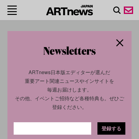
#YUYA YAMAZAKI
ARTnews日本版エディターが選んだ
重要アート関連ニュースやインサイトを
毎週お届けします。
その他、イベントご招待など各種特典も。ぜひご
登録ください。
ECONOMY
NEWS
2023.10.26
SOCIAL
INTERVIEW
登録する
2023.11.10
第5回NEW AUCTIONが11月
4日に開催。ホックニー、蔡