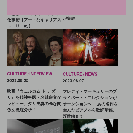
メディア・アーティストを支
國強、国内初出品のアントニ
えるテクニカル・ディレクタ
ー・ゴームリーなど165作品
ーとは？──イトウユウヤの
が集結
仕事術【アートなキャリアス
トーリー#5】
CULTURE
INTERVIEW
CULTURE
NEWS
2023.08.25
2023.08.07
映画『ウェルカム トゥ ダ
フレディ・マーキュリーのプ
リ』を精神科医・名越康文が
ライベート・コレクションが
レビュー。ダリ夫妻の歪な関
オークションへ！ あの名作を
係を徹底分析！
生んだピアノから歌詞草稿、
浮世絵まで