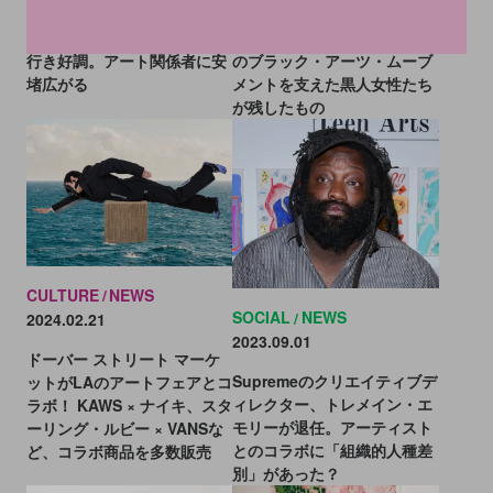
アート・バーゼル初日は売れ
黙殺されてもなお──西海岸
行き好調。アート関係者に安
のブラック・アーツ・ムーブ
堵広がる
メントを支えた黒人女性たち
が残したもの
CULTURE
NEWS
SOCIAL
NEWS
2024.02.21
2023.09.01
ドーバー ストリート マーケ
Supremeのクリエイティブデ
ットがLAのアートフェアとコ
ィレクター、トレメイン・エ
ラボ！ KAWS × ナイキ、スタ
モリーが退任。アーティスト
ーリング・ルビー × VANSな
とのコラボに「組織的人種差
ど、コラボ商品を多数販売
別」があった？