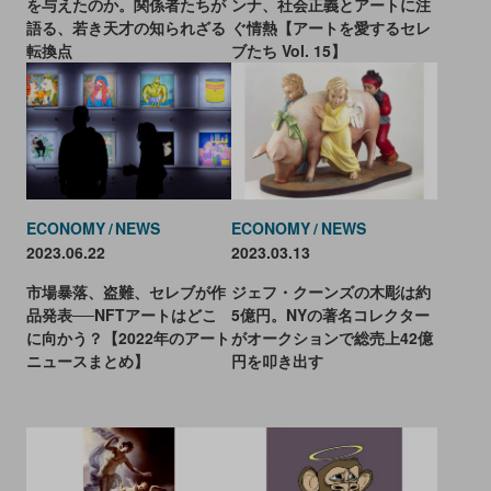
を与えたのか。関係者たちが
ンナ、社会正義とアートに注
語る、若き天才の知られざる
ぐ情熱【アートを愛するセレ
転換点
ブたち Vol. 15】
ECONOMY
NEWS
ECONOMY
NEWS
2023.06.22
2023.03.13
市場暴落、盗難、セレブが作
ジェフ・クーンズの木彫は約
品発表──NFTアートはどこ
5億円。NYの著名コレクター
に向かう？【2022年のアート
がオークションで総売上42億
ニュースまとめ】
円を叩き出す