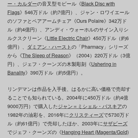
ー・カルダー
の音叉型モビール《
Black Disc with
Flags
》546万ドル（約7億円）、ジャン・ロワイエール
のソファとペアアームチェア《Ours Polaire》342万ド
ル（約4億円）、アンディ・ウォーホルのサイン入りシ
ルクスクリーン《
Little Electric Chair
》450万ドル（約6
億円）、
ダミアン・ハースト
の「Pharmacy」シリーズ
から《
The Sleep of Reason
》（2004）220万ドル（3億
円）、ジェフ・クーンズの木製彫刻《
Ushering in
Banality
》390万ドル（約5億円）。
リンデマンは作品を入手後、はるかに高い価格で売却す
ることでも知られている。2004年に450万ドル（約4億
9000万円）で購入した
ジャン＝ミシェル・バスキア
の
1982年の油彩を、2016年に
クリスティーズ
で5730万ド
ル（約61億円）で売却したほか、2003年に
サザビーズ
でジェフ・クーンズの《
Hanging Heart (Magenta/Gold)