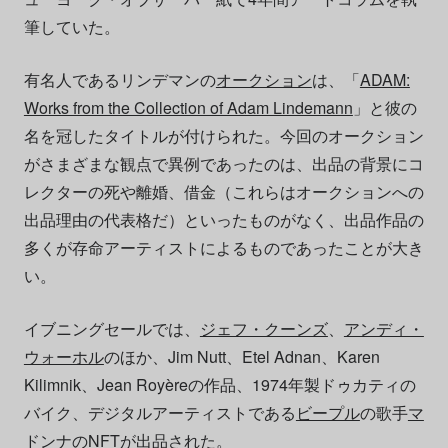
筆していた。
有名人であるリンデマンの
オークション
は、「
ADAM:
Works from the Collection of Adam Lindemann
」と彼の
名を冠したタイトルが付けられた。今回のオークション
がさまざまな観点で異例であったのは、出品の背景にコ
レクターの死や離婚、借金（これらはオークションへの
出品理由の代表格だ）といったものがなく、出品作品の
多くが存命アーティストによるものであったことが大き
い。
イブニングセールでは、
ジェフ・クーンズ
、
アンディ・
ウォーホル
のほか、Jim Nutt、Etel Adnan、Karen
Kilimnik、Jean Royèreの作品、1974年製ドゥカティの
バイク、デジタルアーティストである
ビープル
の歌手
マ
ドンナ
の
NFT
が出品された。