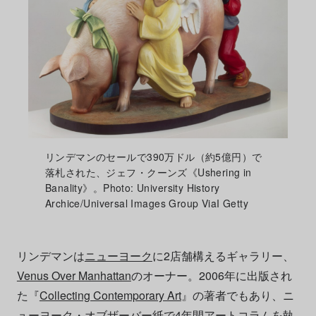
リンデマンのセールで390万ドル（約5億円）で
落札された、ジェフ・クーンズ《Ushering in
Banality》。Photo: University History
Archice/Universal Images Group ViaI Getty
リンデマンは
ニューヨーク
に2店舗構えるギャラリー、
Venus Over Manhattan
のオーナー。2006年に出版され
た『
Collecting Contemporary Art
』の著者でもあり、ニ
ューヨーク・オブザーバー紙で4年間アートコラムを執