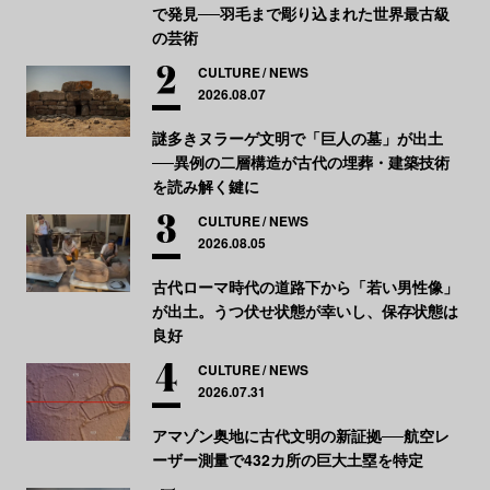
で発見──羽毛まで彫り込まれた世界最古級
の芸術
CULTURE
NEWS
2026.08.07
謎多きヌラーゲ文明で「巨人の墓」が出土
──異例の二層構造が古代の埋葬・建築技術
を読み解く鍵に
CULTURE
NEWS
2026.08.05
古代ローマ時代の道路下から「若い男性像」
が出土。うつ伏せ状態が幸いし、保存状態は
良好
CULTURE
NEWS
2026.07.31
アマゾン奥地に古代文明の新証拠──航空レ
ーザー測量で432カ所の巨大土塁を特定