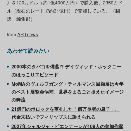
》を120万ドル（約1億4000万円）で購入後、2350万ド
ル（現在のレートで約31億円）で売却している。（翻
訳：編集部）
from
ARTnews
あわせて読みたい
2000本のタバコを備蓄!? デイヴィッド・ホックニー
のほっこりエピソード
MoMAのヴォルフガング・ティルマンス回顧展は今年
のベスト展覧会候補。世界をまるごと捉えたイメージ
の奔流
21億円のポロックを落札した「億万長者の息子」、
代金未払いでフィリップスに訴えられる
2027年シャルジャ・ビエンナーレが109人の参加作家