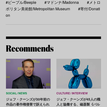
#ビープル/Beeple
#マドンナ/Madonna
#メトロ
ポリタン美術館/Metropolitan Museum
#寄付/Donati
on
Re
SOCIAL
NEWS
CULTURE
INTERVIEW
ジェフ・クーンズが30年前の
ジェフ・クーンズが45人の職
作品の著作権侵害で訴えられ
人と協働する、磁器製《バル