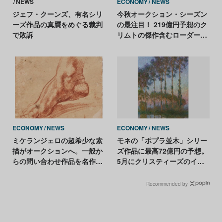
NEWS
ECONOMY
NEWS
ジェフ・クーンズ、有名シリ
今秋オークション・シーズン
ーズ作品の真贋をめぐる裁判
の最注目！ 219億円予想のク
で敗訴
リムトの傑作含むローダー・
コレクションがセールに
ECONOMY
NEWS
ECONOMY
NEWS
ミケランジェロの超希少な素
モネの「ポプラ並木」シリー
描がオークションへ。一般か
ズ作品に最高72億円の予想。
らの問い合わせ作品を名作の
5月にクリスティーズのイブ
下絵と認定
ニングセールへ
Recommended by