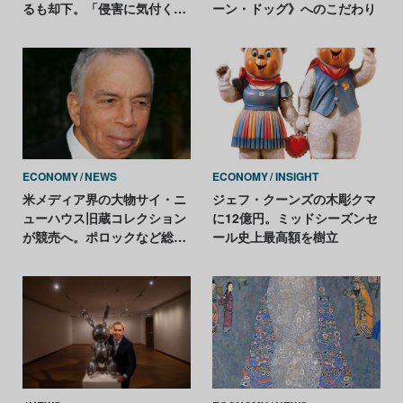
るも却下。「侵害に気付くの
ーン・ドッグ》へのこだわり
が遅すぎる」
ECONOMY
NEWS
ECONOMY
INSIGHT
米メディア界の大物サイ・ニ
ジェフ・クーンズの木彫クマ
ューハウス旧蔵コレクション
に12億円。ミッドシーズンセ
が競売へ。ポロックなど総額
ール史上最高額を樹立
700億円