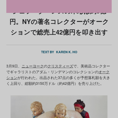
ジェフ・クーンズの木彫は約5億
円。NYの著名コレクターがオーク
ションで総売上42億円を叩き出す
TEXT BY
KAREN K. HO
3月9日、
ニューヨーク
の
クリスティーズ
で、美術品コレクター
でギャラリストのアダム・リンデマンのコレクションの
オーク
ション
が行われた。出品された37点の多くが予想落札額を大き
く上回り、総額約3150万ドル（約42億円）を売り上げた。