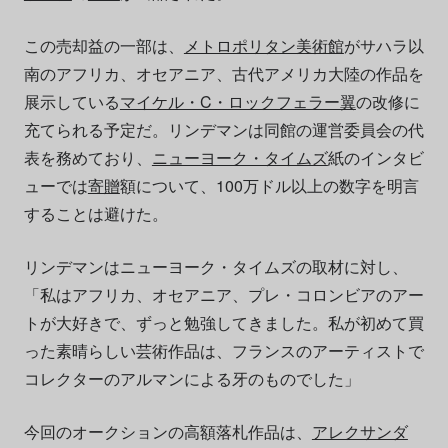
この売却益の一部は、
メトロポリタン美術館
がサハラ以
南のアフリカ、オセアニア、古代アメリカ大陸の作品を
展示している
マイケル・C・ロックフェラー翼
の改修に
充てられる予定だ。リンデマンは同館の運営委員会の代
表を務めており、
ニューヨーク・タイムズ
紙のインタビ
ューでは
寄贈
額について、100万ドル以上の数字を明言
することは避けた。
リンデマンはニューヨーク・タイムズの取材に対し、
「私はアフリカ、オセアニア、プレ・コロンビアのアー
トが大好きで、ずっと勉強してきました。私が初めて買
った素晴らしい芸術作品は、フランスのアーティストで
コレクターのアルマンによる牙のものでした」
今回のオークションの高額落札作品は、
アレクサンダ