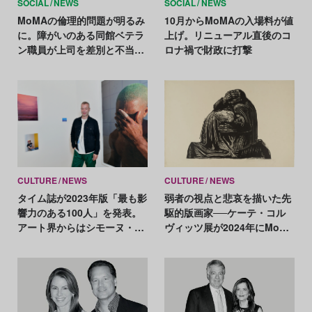
SOCIAL
NEWS
SOCIAL
NEWS
MoMAの倫理的問題が明るみ
10月からMoMAの入場料が値
に。障がいのある同館ベテラ
上げ。リニューアル直後のコ
ン職員が上司を差別と不当解
ロナ禍で財政に打撃
雇で訴える
CULTURE
NEWS
CULTURE
NEWS
タイム誌が2023年版「最も影
弱者の視点と悲哀を描いた先
響力のある100人」を発表。
駆的版画家──ケーテ・コル
アート界からはシモーヌ・リ
ヴィッツ展が2024年にMoMA
ー、ヴォルフガング・ティル
で開催
マンスらが選出