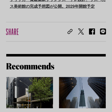
ス美術館の完成予想図が公開。2029年開館予定
Re