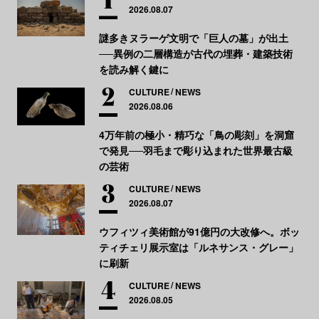
2026.08.07
謎多きヌラーゲ文明で「巨人の墓」が出土
──異例の二層構造が古代の埋葬・建築技術
を読み解く鍵に
CULTURE
NEWS
2026.08.06
4万年前の極小・精巧な「鳥の彫刻」を洞窟
で発見──羽毛まで彫り込まれた世界最古級
の芸術
CULTURE
NEWS
2026.08.07
ウフィツィ美術館が91億円の大改修へ。ボッ
ティチェリ展示室は「ルネサンス・グレー」
に刷新
CULTURE
NEWS
2026.08.05