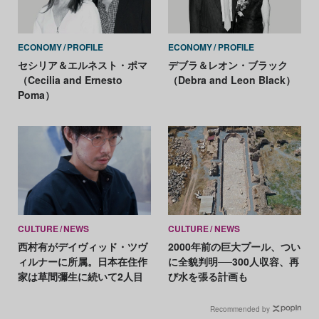
ECONOMY
PROFILE
ECONOMY
PROFILE
セシリア＆エルネスト・ポマ
デブラ＆レオン・ブラック
（Cecilia and Ernesto
（Debra and Leon Black）
Poma）
CULTURE
NEWS
CULTURE
NEWS
西村有がデイヴィッド・ツヴ
2000年前の巨大プール、つい
ィルナーに所属。日本在住作
に全貌判明──300人収容、再
家は草間彌生に続いて2人目
び水を張る計画も
Recommended by