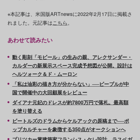
※本記事は、米国版ARTnewsに2022年2月17日に掲載さ
れました。元記事は
こちら
。
あわせて読みたい
動く彫刻「モビール」の生みの親、アレクサンダー・
カルダーの新展示スペース完成予想図が公開。設計は
ヘルツォーク＆ド・ムーロン
「私は油彩の描き方が分からない」──ビープルが中
国で開催中の大回顧展をレビュー
ダイアナ元妃のドレスが約7800万円で落札。最高額
を塗り替える
ビートルズのドラムからケルアックの原稿まで──ポ
ップカルチャーを象徴する350点がオークションへ
プリツカー賞建築家フランシス・ケレ設計、ラスベガ