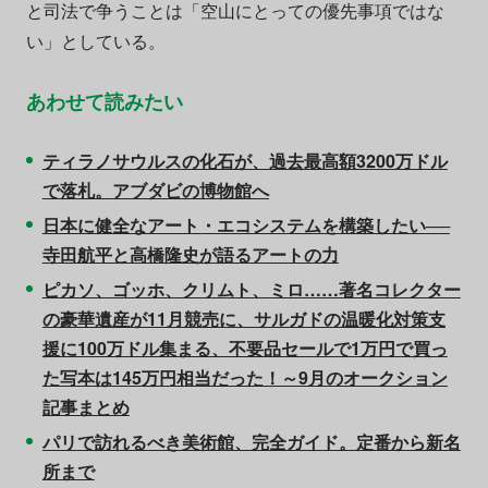
と司法で争うことは「空山にとっての優先事項ではな
い」としている。
あわせて読みたい
ティラノサウルスの化石が、過去最高額3200万ドル
で落札。アブダビの博物館へ
日本に健全なアート・エコシステムを構築したい──
寺田航平と高橋隆史が語るアートの力
ピカソ、ゴッホ、クリムト、ミロ……著名コレクター
の豪華遺産が11月競売に、サルガドの温暖化対策支
援に100万ドル集まる、不要品セールで1万円で買っ
た写本は145万円相当だった！～9月のオークション
記事まとめ
パリで訪れるべき美術館、完全ガイド。定番から新名
所まで