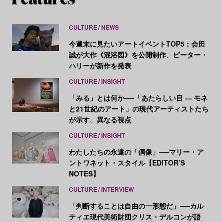
CULTURE
NEWS
今週末に見たいアートイベントTOP5：会田
誠が大作《混浴図》を公開制作、ピーター・
ハリーが新作を発表
CULTURE
INSIGHT
「みる」とは何か──「あたらしい目 ― モネ
と21世紀のアート」の現代アーティストたち
が示す、異なる視点
CULTURE
INSIGHT
わたしたちの永遠の「偶像」──マリー・ア
ントワネット・スタイル【EDITOR’S
NOTES】
CULTURE
INTERVIEW
「判断することは自由の一形態だ」──カル
ティエ現代美術財団クリス・デルコンが語