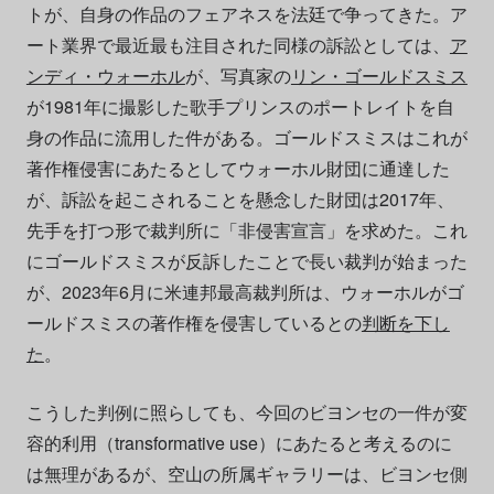
トが、自身の作品のフェアネスを法廷で争ってきた。ア
ート業界で最近最も注目された同様の訴訟としては、
ア
ンディ・ウォーホル
が、写真家の
リン・ゴールドスミス
が1981年に撮影した歌手プリンスのポートレイトを自
身の作品に流用した件がある。ゴールドスミスはこれが
著作権侵害にあたるとしてウォーホル財団に通達した
が、訴訟を起こされることを懸念した財団は2017年、
先手を打つ形で裁判所に「非侵害宣言」を求めた。これ
にゴールドスミスが反訴したことで長い裁判が始まった
が、2023年6月に米連邦最高裁判所は、ウォーホルがゴ
ールドスミスの著作権を侵害しているとの
判断を下し
た
。
こうした判例に照らしても、今回のビヨンセの一件が変
容的利用（transformative use）にあたると考えるのに
は無理があるが、空山の所属ギャラリーは、ビヨンセ側