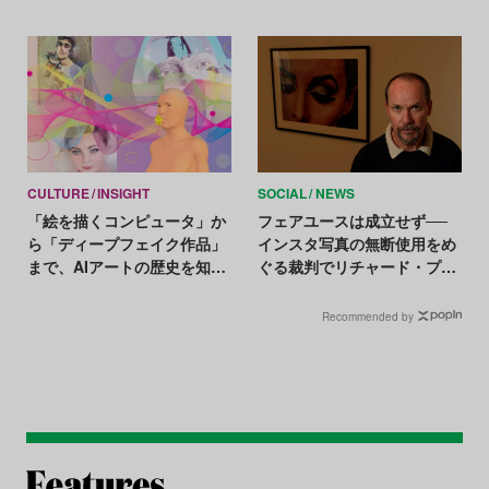
CULTURE
INSIGHT
SOCIAL
NEWS
「絵を描くコンピュータ」か
フェアユースは成立せず──
ら「ディープフェイク作品」
インスタ写真の無断使用をめ
まで、AIアートの歴史を知る
ぐる裁判でリチャード・プリ
ための25作品
ンスの主張を棄却
Recommended by