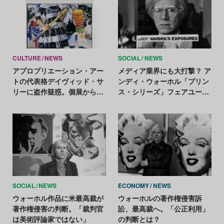
CULTURE
NEWS
SOCIAL
NEWS
アプロプリエーション・アー
メディア業界にも大打撃？ ア
トの代表格デイヴィッド・サ
ンディ・ウォーホル「プリン
リーに盗作疑惑。個展から作
ス・シリーズ」フェアユース
品撤去
問題を深堀り
SOCIAL
NEWS
ECONOMY
NEWS
ウォーホル作品に米最高裁が
ウォーホルの著作権侵害訴
著作権侵害の判断。「裁判官
訟、最高裁へ。「公正利用」
は美術評論家ではない」
の判断とは？