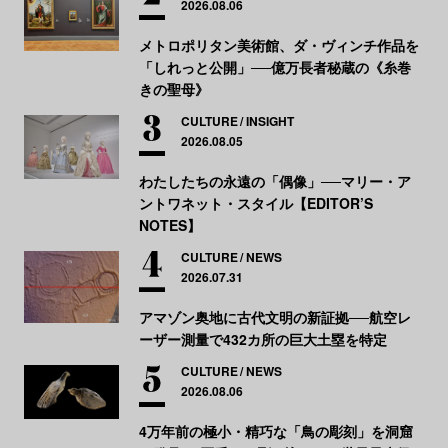
2026.08.06
メトロポリタン美術館、ダ・ヴィンチ作品を
「しれっと公開」──億万長者秘蔵の《糸巻
きの聖母》
CULTURE
INSIGHT
2026.08.05
わたしたちの永遠の「偶像」──マリー・ア
ントワネット・スタイル【EDITOR’S
NOTES】
CULTURE
NEWS
2026.07.31
アマゾン奥地に古代文明の新証拠──航空レ
ーザー測量で432カ所の巨大土塁を特定
CULTURE
NEWS
2026.08.06
4万年前の極小・精巧な「鳥の彫刻」を洞窟