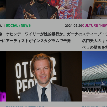
6.11
SOCIAL
NEWS
2024.05.20
CULTURE
NE
操
ケヒンデ・ワイリーが性的暴行か。ガーナの
スティーブ・
ーに
アーティストがインスタグラムで告発
名門美大のキ
ベラの壁画を