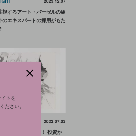
SIGHT
2023.12.07
注視するアート・バーゼルの組
外のエキスパートの採用がもた
？
サイトを
ください。
SIGHT
2023.07.03
を起業家として支援！ 投資か