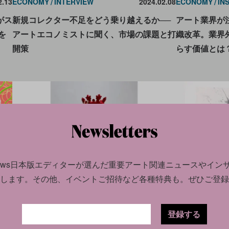
2.13
ECONOMY
INTERVIEW
2024.02.08
ECONOMY
IN
がス
新規コレクター不足をどう乗り越えるか──
アート業界が
を
アートエコノミストに聞く、市場の課題と打
織改革。業界
開策
らす価値とは
news日本版エディターが選んだ
重要アート関連ニュースやイン
します。
その他、イベントご招待など各種特典も。ぜひご登録
1.30
ECONOMY
NEWS
2023.08.09
ECONOMY
IN
登録する
妻の
アート市場はどこへ向かう？ オークション
アーティスト