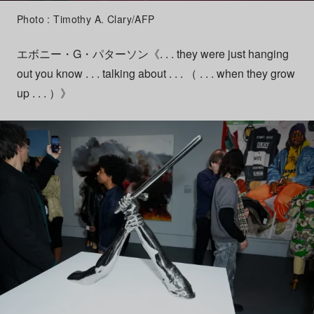
Photo : Timothy A. Clary/AFP
エボニー・G・パターソン《. . . they were just hanging
out you know . . . talking about . . . （ . . . when they grow
up . . . ）》