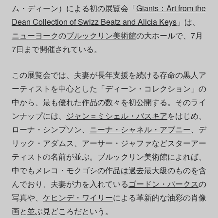
ム・ディーン）による初の展覧会「
Giants：Art from the
Dean Collection of Swizz Beatz and Alicia Keys
」は、
ニューヨーク
の
ブルックリン美術館
の大ホールで、7月
7日まで開催されている。
この展覧会では、夫妻が長年支援を続ける存命の黒人ア
ーティストを中心とした「ディーン・コレクション」の
中から、最も優れた作品の数々を初公開する。そのライ
ンナップには、
ジャン＝ミシェル・バスキア
をはじめ、
ローナ・シンプソン、
ニーナ・シャネル・アブニー
、デ
リック・アダムス、アーサー・ジャファなどスターアー
ティストの名前が並ぶ。ブルックリン美術館によれば、
中でもメレコ・モクゴシの作品は過去最大級のものを含
んでおり、夫妻が力を入れている
ゴードン・パークス
の
写真や、
ケヒンデ・ワイリー
による革新的な油彩の肖像
画と並ぶ見どころだという。