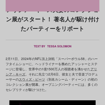
アリシア・キーズ夫妻のコレクショ
ン展がスタート！ 著名人が駆け付け
たパーティーをリポート
TEXT BY
TESSA SOLOMON
2月11日、2024年のNFL頂上決戦「スーパーボウル58」のハー
フタイムショーに、ヘッドライナーを務めたアッシャーとステ
ージに登場し、世界中の1億1500万人の視聴者を沸かせた
アリ
シア・キーズ
。それに先立つ2月6日、彼女と夫で音楽プロデュ
ーサーの
スウィズ・ビーツ
（別名カシーム・ディーン）の初の
コレクション展が開幕。オープニングパーティーには、多くの
セレブリティが駆けつけた。