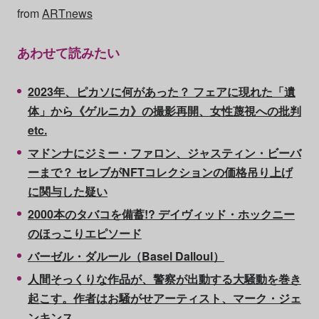
from
ARTnews
あわせて読みたい
2023年、ピカソに何があった？ フェアに現れた「遺
体」から《ゲルニカ》の撮影再開、女性蔑視への批判
etc.
マドンナにジミー・ファロン、ジャスティン・ビーバ
ーまで？ セレブがNFTコレクションの価格吊り上げ
に関与した疑い
2000本のタバコを備蓄!? デイヴィッド・ホックニー
のほっこりエピソード
バーゼル・ダルール（Basel Dalloul）
人間そっくりな作品が、警察が出動する大騒動を巻き
起こす。作者はお騒がせアーティスト、マーク・ジェ
ンキンス