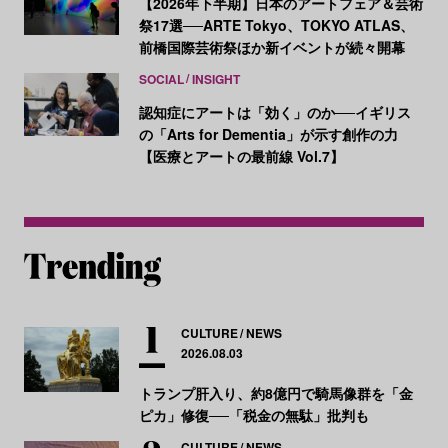
【2026年下半期】日本のアートフェア＆芸術
祭17選──ARTE Tokyo、TOKYO ATLAS、
前橋国際芸術祭ほか新イベントが続々開幕
SOCIAL
INSIGHT
認知症にアートは「効く」のか──イギリス
の「Arts for Dementia」が示す創作の力
【医療とアートの最前線 Vol.7】
CULTURE
NEWS
2026.08.03
トランプ肝入り、約8億円で騎馬像群を「金
ピカ」修復──「税金の無駄」批判も
CULTURE
NEWS