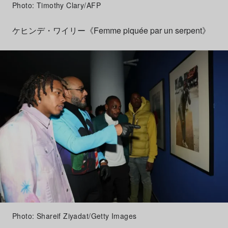
Photo: Timothy Clary/AFP
ケヒンデ・ワイリー《Femme piquée par un serpent》
Photo: Shareif Ziyadat/Getty Images