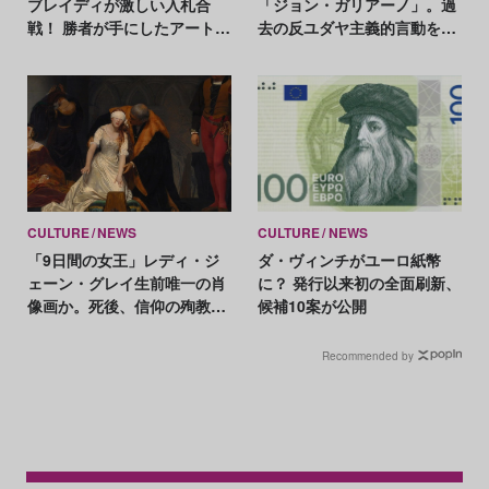
ブレイディが激しい入札合
「ジョン・ガリアーノ」。過
戦！ 勝者が手にしたアート作
去の反ユダヤ主義的言動をめ
品とは？
ぐり賛否
CULTURE
NEWS
CULTURE
NEWS
「9日間の女王」レディ・ジ
ダ・ヴィンチがユーロ紙幣
ェーン・グレイ生前唯一の肖
に？ 発行以来初の全面刷新、
像画か。死後、信仰の殉教者
候補10案が公開
の姿に描き替えも
Recommended by