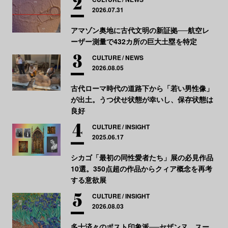
2026.07.31
アマゾン奥地に古代文明の新証拠──航空レ
ーザー測量で432カ所の巨大土塁を特定
CULTURE
NEWS
2026.08.05
古代ローマ時代の道路下から「若い男性像」
が出土。うつ伏せ状態が幸いし、保存状態は
良好
CULTURE
INSIGHT
2025.06.17
シカゴ「最初の同性愛者たち」展の必見作品
10選。350点超の作品からクィア概念を再考
する意欲展
CULTURE
INSIGHT
2026.08.03
多士済々のポスト印象派──セザンヌ、スー