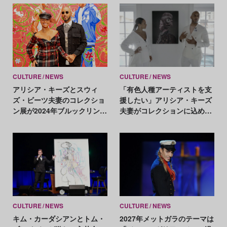
Keys）
CULTURE
NEWS
CULTURE
NEWS
アリシア・キーズとスウィ
「有色人種アーティストを支
ズ・ビーツ夫妻のコレクショ
援したい」アリシア・キーズ
ン展が2024年ブルックリン美
夫妻がコレクションに込めた
術館で開催。長年支援を続け
思い
る黒人アーティストに焦点
CULTURE
NEWS
CULTURE
NEWS
キム・カーダシアンとトム・
2027年メットガラのテーマは