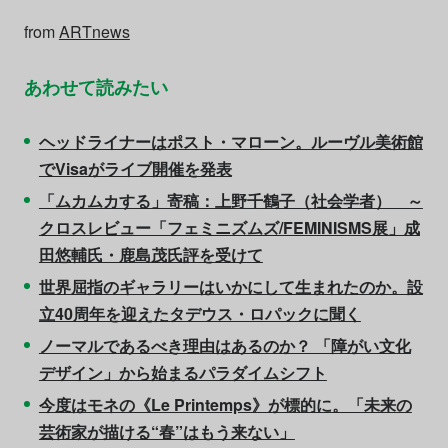
from
ARTnews
あわせて読みたい
ヘッドライナーはポスト・マローン。ルーヴル美術館
でVisaがライブ開催を発表
「ムカムカする」寄稿：上野千鶴子（社会学者） ～
クロスレビュー「フェミニズムズ/FEMINISMS展」成
田悠輔氏・鹿島茂氏評を受けて
世界屈指のギャラリーはいかにして生まれたのか。設
立40周年を迎えたタデウス・ロパックに聞く
ノーマルであるべき理由はあるのか？ 「障がい文化
デザイン」から始まるパラダイムシフト
今度はモネの《Le Printemps》が標的に。「未来の
芸術家が描ける“春”はもう来ない」