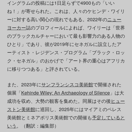
イングラムの投稿には1日足らずで4900もの「いい
ね！」が寄せられた。これは、人々のケヒンデ・ワイリ
ーに対する高い関心の現れでもある。2022年の
ニュー
ヨーカー
誌のプロフィールによれば、ワイリーは「世界
のブラックカルチャーにおいて最も影響力のある人物の
ひとり」であり、彼が2019年にセネガルに設立したア
ーティスト・レジデンス・プログラム「ブラック・ロッ
ク・セネガル」のおかげで「アート界の重心はアフリカ
に移りつつある」と評されている。
また、2023年に
サンフランシスコ美術館
で開催された
個展「
Kehinde Wiley: An Archaeology of Silence
」は大
成功を収め、大勢の観客を集めた。同展はその後
ヒュー
ストン美術館
に巡回し、2025年にはマイアミのペレス
美術館とミネアポリス美術館での開催も
予定していると
いう
。（翻訳：編集部）