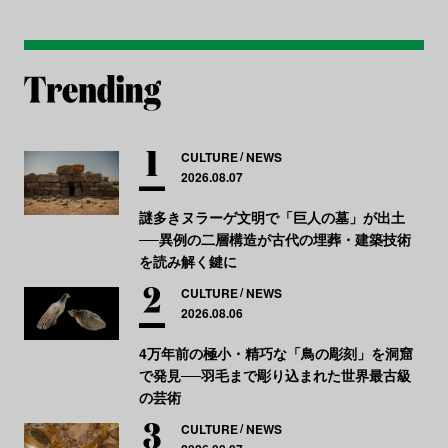
CULTURE
NEWS
2026.08.07
謎多きヌラーゲ文明で「巨人の墓」が出土
──異例の二層構造が古代の埋葬・建築技術
を読み解く鍵に
CULTURE
NEWS
2026.08.06
4万年前の極小・精巧な「鳥の彫刻」を洞窟
で発見──羽毛まで彫り込まれた世界最古級
の芸術
CULTURE
NEWS