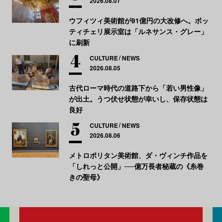
2026.08.07
ウフィツィ美術館が91億円の大改修へ。ボッ
ティチェリ展示室は「ルネサンス・グレー」
に刷新
CULTURE
NEWS
2026.08.05
古代ローマ時代の道路下から「若い男性像」
が出土。うつ伏せ状態が幸いし、保存状態は
良好
CULTURE
NEWS
2026.08.06
メトロポリタン美術館、ダ・ヴィンチ作品を
「しれっと公開」──億万長者秘蔵の《糸巻
きの聖母》