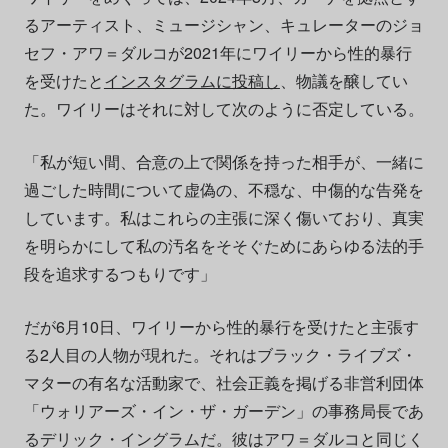
るアーティスト、ミュージシャン、キュレーターのジョ
セフ・アワ＝ダルコが2021年にワイリーから性的暴行
を受けたと
インスタグラムに投稿し
、物議を醸してい
た。ワイリーはそれに対して次のように否定している。
「私が短い間、合意の上で関係を持った相手が、一緒に
過ごした時間について虚偽の、不穏な、中傷的な告発を
しています。私はこれらの主張に深く傷いており、真実
を明らかにして私の汚名をそそぐためにあらゆる法的手
段を追求するつもりです」
だが6月10日、ワイリーから性的暴行を受けたと主張す
る2人目の人物が現れた。それはブラック・ライブズ・
マターの有名な活動家で、社会正義を掲げる非営利団体
「ウォリアーズ・イン・ザ・ガーデン」の事務局長であ
るデリック・イングラムだ。彼はアワ＝ダルコと同じく