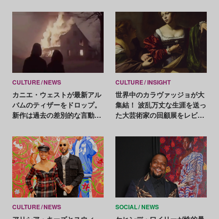
CULTURE
NEWS
CULTURE
INSIGHT
カニエ・ウェストが最新アル
世界中のカラヴァッジョが大
バムのティザーをドロップ。
集結！ 波乱万丈な生涯を送っ
新作は過去の差別的な言動に
た大芸術家の回顧展をレビュ
対する「弁解」？
ー
CULTURE
NEWS
SOCIAL
NEWS
アリシア・キーズとスウィ
ケヒンデ・ワイリーが性的暴