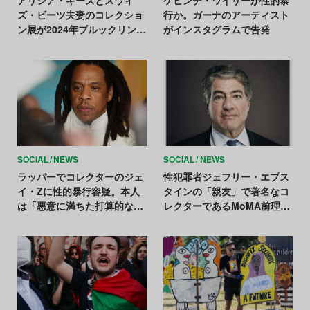
ズ・ビーツ夫妻のコレクショ
行か。ガーナのアーティスト
ン展が2024年ブルックリン美
がインスタグラムで告発
術館で開催。長年支援を続け
る黒人アーティストに焦点
SOCIAL
NEWS
SOCIAL
NEWS
ラッパーでコレクターのジェ
性犯罪者ジェフリー・エプス
イ・Zに性的暴行容疑。本人
タインの「親友」で著名なコ
は「悪意に満ちた打算的な試
レクターであるMoMA前理事
み」と否定
長に、2度目の性的暴行告発