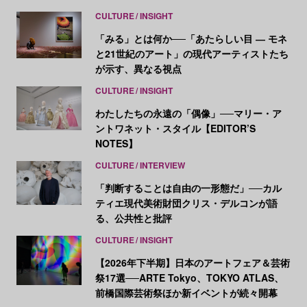
CULTURE
INSIGHT
「みる」とは何か──「あたらしい目 ― モネ
と21世紀のアート」の現代アーティストたち
が示す、異なる視点
CULTURE
INSIGHT
わたしたちの永遠の「偶像」──マリー・ア
ントワネット・スタイル【EDITOR’S
NOTES】
CULTURE
INTERVIEW
「判断することは自由の一形態だ」──カル
ティエ現代美術財団クリス・デルコンが語
る、公共性と批評
CULTURE
INSIGHT
【2026年下半期】日本のアートフェア＆芸術
祭17選──ARTE Tokyo、TOKYO ATLAS、
前橋国際芸術祭ほか新イベントが続々開幕