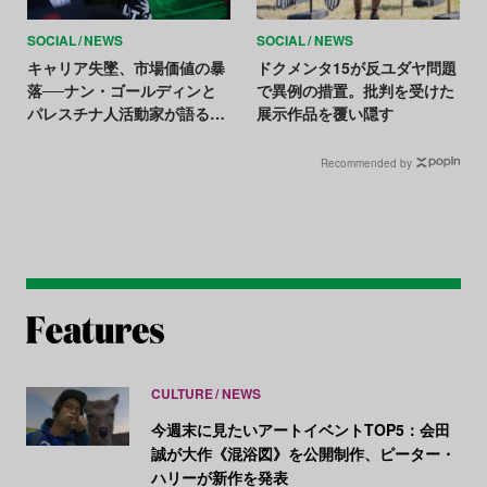
SOCIAL
NEWS
SOCIAL
NEWS
キャリア失墜、市場価値の暴
ドクメンタ15が反ユダヤ問題
落──ナン・ゴールディンと
で異例の措置。批判を受けた
パレスチナ人活動家が語る言
展示作品を覆い隠す
論弾圧の実態
Recommended by
CULTURE
NEWS
今週末に見たいアートイベントTOP5：会田
誠が大作《混浴図》を公開制作、ピーター・
ハリーが新作を発表