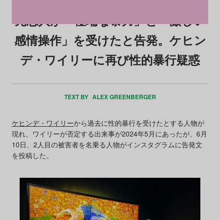
元恋人が「極端な暴力」と「激しい
感情操作」を受けたと告発。ケヒン
デ・ワイリーに再び性的暴行疑惑
TEXT BY
ALEX GREENBERGER
ケヒンデ・ワイリー
から過去に性的暴行を受けたとする人物が
現れ、ワイリーが否定する出来事が2024年5月にあったが、6月
10日、2人目の被害者を名乗る人物がインスタグラムに告発文
を投稿した。