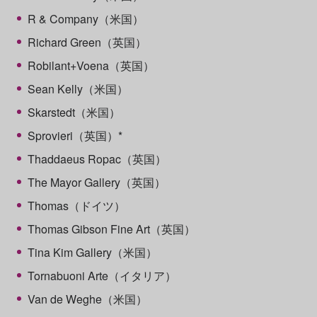
R & Company（米国）
Richard Green（英国）
Robilant+Voena（英国）
Sean Kelly（米国）
Skarstedt（米国）
Sprovieri（英国）*
Thaddaeus Ropac（英国）
The Mayor Gallery（英国）
Thomas（ドイツ）
Thomas Gibson Fine Art（英国）
Tina Kim Gallery（米国）
Tornabuoni Arte（イタリア）
Van de Weghe（米国）