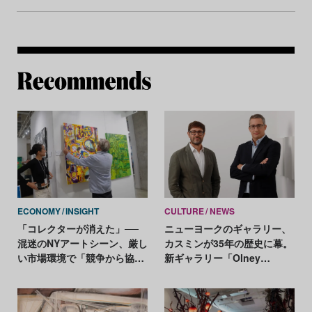
Re
ECONOMY
INSIGHT
CULTURE
NEWS
「コレクターが消えた」──
ニューヨークのギャラリー、
混迷のNYアートシーン、厳し
カスミンが35年の歴史に幕。
い市場環境で「競争から協
新ギャラリー「Olney
調」へ
Gleason」設立へ