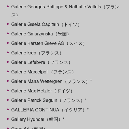
Galerie Georges-Philippe & Nathalie Vallois（フラン
ス）
Galerie Gisela Capitain（ドイツ）
Galerie Gmurzynska（米国）
Galerie Karsten Greve AG（スイス）
Galerie kreo（フランス）
Galerie Lefebvre（フランス）
Galerie Marcelpoil（フランス）
Galerie Maria Wettergren（フランス）*
Galerie Max Hetzler（ドイツ）
Galerie Patrick Seguin（フランス）*
GALLERIA CONTINUA（イタリア）*
Gallery Hyundai（韓国）*
Gana Art（韓国）