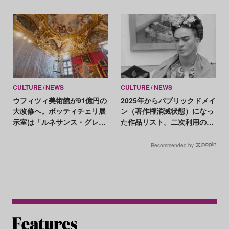
果てしない実践
コレクションがセールに
CULTURE
NEWS
CULTURE
NEWS
ウフィツィ美術館が91億円の
2025年からパブリックドメイ
大改修へ。ボッティチェリ展
ン（著作権消滅状態）になっ
示室は「ルネサンス・グレ
た作品リスト。二次利用の注
ー」に刷新
意点は？
Recommended by