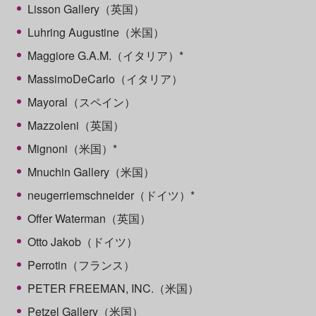
Lisson Gallery（英国）
Luhring Augustine（米国）
Maggiore G.A.M.（イタリア）*
MassimoDeCarlo（イタリア）
Mayoral（スペイン）
Mazzoleni（英国）
Mignoni（米国）*
Mnuchin Gallery（米国）
neugerriemschneider（ドイツ）*
Offer Waterman（英国）
Otto Jakob（ドイツ）
Perrotin（フランス）
PETER FREEMAN, INC.（米国）
Petzel Gallery（米国）