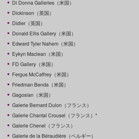
Di Donna Galleries（米国）
Dickinson（英国）
Didier（英国）
Donald Ellis Gallery（米国）
Edward Tyler Nahem（米国）
Eykyn Maclean（米国）
FD Gallery（米国）
Fergus McCaffrey（米国）
Friedman Benda（米国）
Gagosian（米国）
Galerie Bernard Dulon（フランス）
Galerie Chantal Crousel（フランス）*
Galerie Chenel（フランス）
Galerie de la Béraudière（ベルギー）