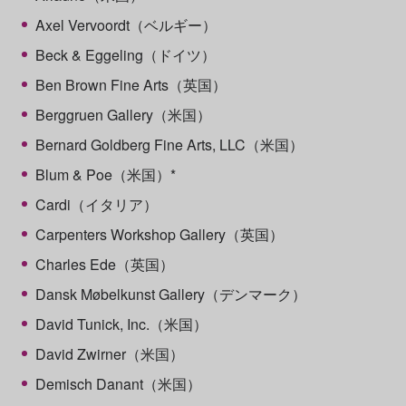
Axel Vervoordt（ベルギー）
Beck & Eggeling（ドイツ）
Ben Brown Fine Arts（英国）
Berggruen Gallery（米国）
Bernard Goldberg Fine Arts, LLC（米国）
Blum & Poe（米国）*
Cardi（イタリア）
Carpenters Workshop Gallery（英国）
Charles Ede（英国）
Dansk Møbelkunst Gallery（デンマーク）
David Tunick, Inc.（米国）
David Zwirner（米国）
Demisch Danant（米国）