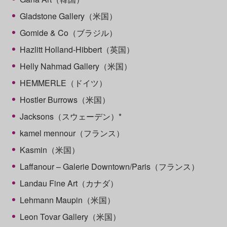
Gladstone Gallery（米国）
Gomide & Co（ブラジル）
Hazlitt Holland-Hibbert（英国）
Helly Nahmad Gallery（米国）
HEMMERLE（ドイツ）
Hostler Burrows（米国）
Jacksons（スウェーデン）*
kamel mennour（フランス）
Kasmin（米国）
Laffanour – Galerie Downtown/Paris（フランス）
Landau Fine Art（カナダ）
Lehmann Maupin（米国）
Leon Tovar Gallery（米国）