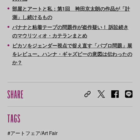
部屋とアートと私：第1回 袴田京太朗の作品が「計
測」し続けるもの
バナナと粘着テープの問題作が盗作疑い！ 訴訟続き
のマウリツィオ・カテランまとめ
ピカソをジェンダー視点で捉え直す「パブロ問題」展
をレビュー。ハンナ・ギャズビーの意図は伝わったの
か？
#アートフェア/Art Fair