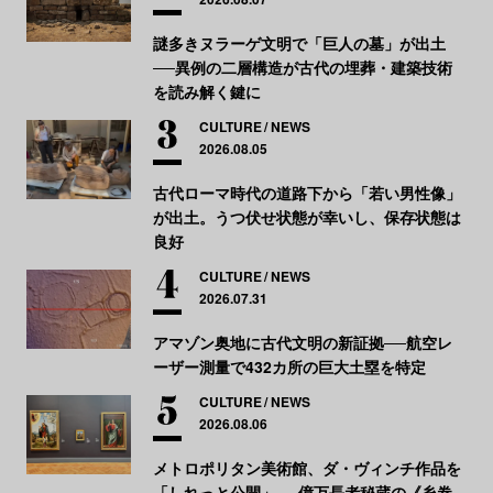
謎多きヌラーゲ文明で「巨人の墓」が出土
──異例の二層構造が古代の埋葬・建築技術
を読み解く鍵に
CULTURE
NEWS
2026.08.05
古代ローマ時代の道路下から「若い男性像」
が出土。うつ伏せ状態が幸いし、保存状態は
良好
CULTURE
NEWS
2026.07.31
アマゾン奥地に古代文明の新証拠──航空レ
ーザー測量で432カ所の巨大土塁を特定
CULTURE
NEWS
2026.08.06
メトロポリタン美術館、ダ・ヴィンチ作品を
「しれっと公開」──億万長者秘蔵の《糸巻