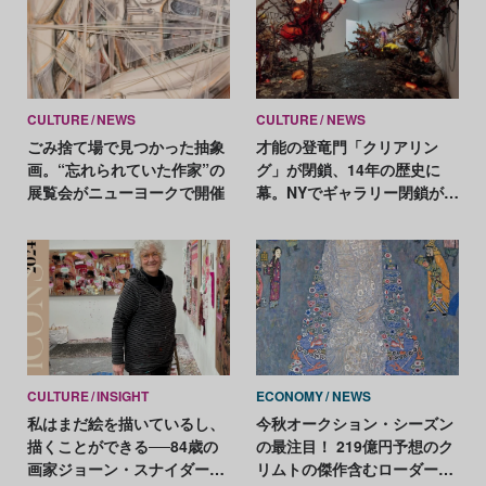
CULTURE
NEWS
CULTURE
NEWS
ごみ捨て場で見つかった抽象
才能の登竜門「クリアリン
画。“忘れられていた作家”の
グ」が閉鎖、14年の歴史に
展覧会がニューヨークで開催
幕。NYでギャラリー閉鎖が相
次ぐ
CULTURE
INSIGHT
ECONOMY
NEWS
私はまだ絵を描いているし、
今秋オークション・シーズン
描くことができる──84歳の
の最注目！ 219億円予想のク
画家ジョーン・スナイダーの
リムトの傑作含むローダー・