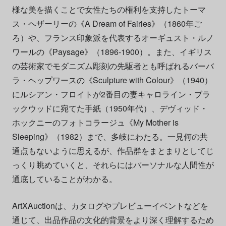
様な美を描くことで女性たちの権利を支持したトーマ
ス・ヘザーリーの《A Dream of Fairies》（1860年ご
ろ）や、フランス印象派を代表するオーギュスト・ルノ
ワールの《Paysage》（1896-1900）。また、イギリス
の芸術家でモダニズム彫刻の先駆者とも呼ばれるバーバ
ラ・ヘップワースの《Sculpture with Colour》（1940）
にルシアン・フロイトが2番目の妻キャロライン・ブラ
ックウッドに宛てた手紙（1950年代）、デヴィッド・
ホックニーのフォトコラージュ《My Mother is
Sleeping》（1982）まで、多岐にわたる。一見何の共
通点もないように思えるが、作品群をまとまりとしてじ
っくり眺めていくと、それらにはパーソナルな人間性が
通底していることがわかる。
ArtXAuctionは、
カタログやプレビューイベントなどを
通じて、出品作品の文化的背景をより深く理解するため