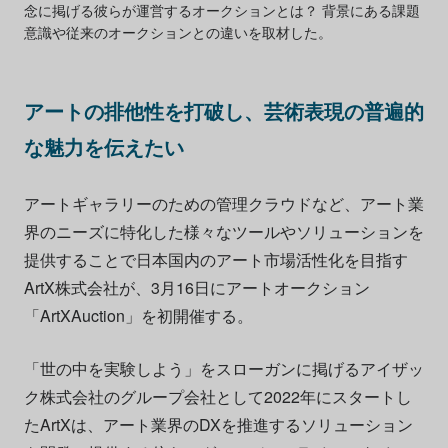
念に掲げる彼らが運営するオークションとは？ 背景にある課題
意識や従来のオークションとの違いを取材した。
アートの排他性を打破し、芸術表現の普遍的
な魅力を伝えたい
アートギャラリーのための管理クラウドなど、アート業
界のニーズに特化した様々なツールやソリューションを
提供することで日本国内のアート市場活性化を目指す
ArtX
株式会社が、
3
月
16
日にアートオークション
「ArtXAuction」を初開催する。
「世の中を実験しよう」をスローガンに掲げるアイザッ
ク株式会社のグループ会社として2022年にスタートし
た
ArtX
は、アート業界のDXを推進するソリューション