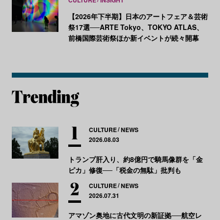
【2026年下半期】日本のアートフェア＆芸術
祭17選──ARTE Tokyo、TOKYO ATLAS、
前橋国際芸術祭ほか新イベントが続々開幕
CULTURE
NEWS
2026.08.03
トランプ肝入り、約8億円で騎馬像群を「金
ピカ」修復──「税金の無駄」批判も
CULTURE
NEWS
2026.07.31
アマゾン奥地に古代文明の新証拠──航空レ