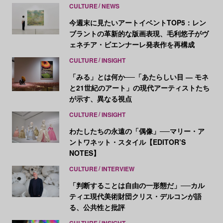
CULTURE
NEWS
今週末に見たいアートイベントTOP5：レン
ブラントの革新的な版画表現、毛利悠子がヴ
ェネチア・ビエンナーレ発表作を再構成
CULTURE
INSIGHT
「みる」とは何か──「あたらしい目 ― モネ
と21世紀のアート」の現代アーティストたち
が示す、異なる視点
CULTURE
INSIGHT
わたしたちの永遠の「偶像」──マリー・ア
ントワネット・スタイル【EDITOR’S
NOTES】
CULTURE
INTERVIEW
「判断することは自由の一形態だ」──カル
ティエ現代美術財団クリス・デルコンが語
る、公共性と批評
CULTURE
INSIGHT