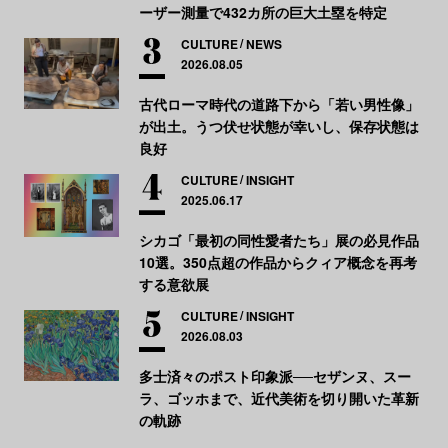
ーザー測量で432カ所の巨大土塁を特定
CULTURE
NEWS
2026.08.05
古代ローマ時代の道路下から「若い男性像」
が出土。うつ伏せ状態が幸いし、保存状態は
良好
CULTURE
INSIGHT
2025.06.17
シカゴ「最初の同性愛者たち」展の必見作品
10選。350点超の作品からクィア概念を再考
する意欲展
CULTURE
INSIGHT
2026.08.03
多士済々のポスト印象派──セザンヌ、スー
ラ、ゴッホまで、近代美術を切り開いた革新
の軌跡