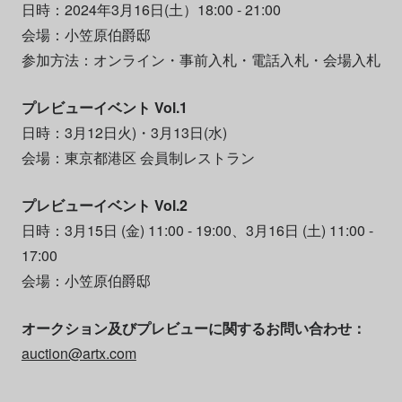
日時：
2024
年
3
月
16
日
(
土）
18:00 - 21:00
会場：小笠原伯爵邸
参加方法：オンライン・事前入札・電話入札・会場入札
プレビューイベント Vol.1
日時：
3
月
12
日火
)
・
3
月
13
日
(
水
)
会場：東京都港区 会員制レストラン
プレビューイベント Vol.2
日時：
3
月
15
日
(
金
) 11:00 - 19:00
、
3
月
16
日
(
土
) 11:00 -
17:00
会場：小笠原伯爵邸
オークション及びプレビューに関するお問い合わせ：
auction@artx.com