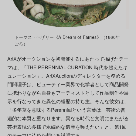
トーマス・ヘザリー《A Dream of Fairies》（1860年
ごろ）
ArtXがオークションを初開催するにあたって掲げたテー
マは、「THE PERENNIAL CURATION
時代を超えたキ
ュレーション」。ArtXAuctionのディレクターを務める
門間理子は、ビューティー業界で化学者として商品開発
に携わりながら自身もアーティストとして作品制作や展
示を行なってきた異色の経歴の持ち主。そんな彼女は、
「多年草を意味するPerennialという言葉は、
芸術の普
遍的な本質と重なります。異なる時代と文明にまたがる
芸術表現の多様で永続的な遺産を称えたい」と、第1回
のテーマに込めた想いを説明する。