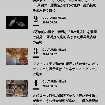
──異例の二層構造が古代の埋葬・建築技術
を読み解く鍵に
CULTURE
NEWS
2026.08.06
4万年前の極小・精巧な「鳥の彫刻」を洞窟
で発見──羽毛まで彫り込まれた世界最古級
の芸術
CULTURE
NEWS
2026.08.07
ウフィツィ美術館が91億円の大改修へ。ボッ
ティチェリ展示室は「ルネサンス・グレー」
に刷新
CULTURE
NEWS
2026.08.05
古代ローマ時代の道路下から「若い男性像」
が出土。うつ伏せ状態が幸いし、保存状態は