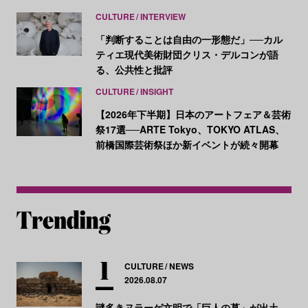
CULTURE
INTERVIEW
「判断することは自由の一形態だ」──カル
ティエ現代美術財団クリス・デルコンが語
る、公共性と批評
CULTURE
INSIGHT
【2026年下半期】日本のアートフェア＆芸術
祭17選──ARTE Tokyo、TOKYO ATLAS、
前橋国際芸術祭ほか新イベントが続々開幕
CULTURE
NEWS
2026.08.07
謎多きヌラーゲ文明で「巨人の墓」が出土