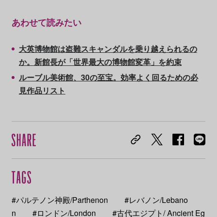
あわせて読みたい
大英博物館は盗難スキャンダルを乗り越えられるの
か。新館長が「世界最大の博物館変革」を約束
ルーブル美術館、30の至宝。効率よく回るための必
見作品リスト
#パルテノン神殿/Parthenon
#レバノン/Lebano
n
#ロンドン/London
#古代エジプト/ Ancient Eg