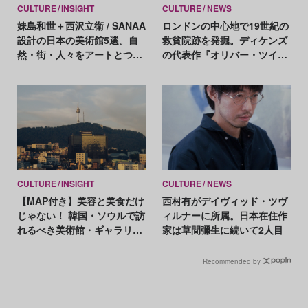
CULTURE
INSIGHT
CULTURE
NEWS
妹島和世＋西沢立衛 / SANAA
ロンドンの中心地で19世紀の
設計の日本の美術館5選。自
救貧院跡を発掘。ディケンズ
然・街・人々をアートとつな
の代表作『オリバー・ツイス
げる空間の力
ト』の舞台？
CULTURE
INSIGHT
CULTURE
NEWS
【MAP付き】美容と美食だけ
西村有がデイヴィッド・ツヴ
じゃない！ 韓国・ソウルで訪
ィルナーに所属。日本在住作
れるべき美術館・ギャラリー
家は草間彌生に続いて2人目
20選
Recommended by