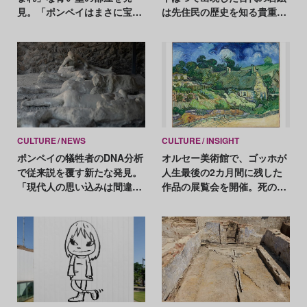
見。「ポンペイはまさに宝
は先住民の歴史を知る貴重な
箱」
手がかり
CULTURE
NEWS
CULTURE
INSIGHT
ポンペイの犠牲者のDNA分析
オルセー美術館で、ゴッホが
で従来説を覆す新たな発見。
人生最後の2カ月間に残した
「現代人の思い込みは間違っ
作品の展覧会を開催。死の直
ていた」
前に取り組んだ風景画とは