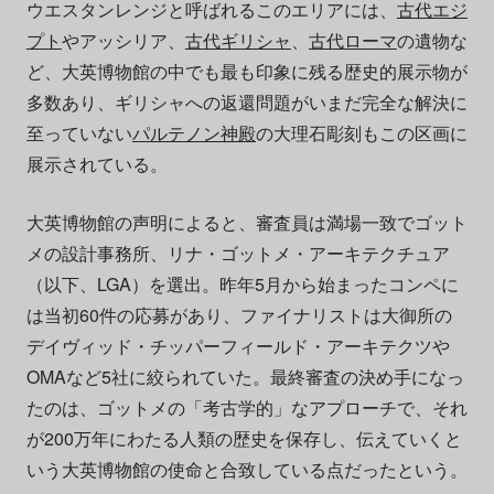
ウエスタンレンジと呼ばれるこのエリアには、
古代エジ
プト
やアッシリア、
古代ギリシャ
、
古代ローマ
の遺物な
ど、大英博物館の中でも最も印象に残る歴史的展示物が
多数あり、ギリシャへの返還問題がいまだ完全な解決に
至っていない
パルテノン神殿
の大理石彫刻もこの区画に
展示されている。
大英博物館の声明によると、審査員は満場一致でゴット
メの設計事務所、リナ・ゴットメ・アーキテクチュア
（以下、LGA）を選出。昨年5月から始まったコンペに
は当初60件の応募があり、ファイナリストは大御所の
デイヴィッド・チッパーフィールド・アーキテクツや
OMAなど5社に絞られていた。最終審査の決め手になっ
たのは、ゴットメの「考古学的」なアプローチで、それ
が200万年にわたる人類の歴史を保存し、伝えていくと
いう大英博物館の使命と合致している点だったという。