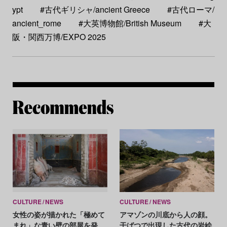
ypt
#古代ギリシャ/ancient Greece
#古代ローマ/
ancient_rome
#大英博物館/British Museum
#大
阪・関西万博/EXPO 2025
Re
CULTURE
NEWS
CULTURE
NEWS
女性の姿が描かれた「極めて
アマゾンの川底から人の顔。
まれ」な青い壁の部屋を発
干ばつで出現した古代の岩絵