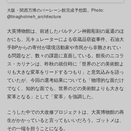
大阪・関西万博のバーレーン館完成予想図。Photo:
@linaghotmeh_architecture
大英博物館は、前述したパルテノン神殿彫刻の返還のほ
かにも、元キュレーターによる収蔵品窃盗事件、石油大
手BPからの寄付が環境活動家や市民から非難されてい
る問題など、数々の課題に直面している。館長のニコラ
ス・カリナンは、昨秋の就任時に「世界のどの美術館よ
りも大きな変革をリードするつもり」と意気込みを語っ
ていたが、今回の選考結果についても「物理的な面だけ
でなく、知的な面でも、世界のどの美術館よりも大きな
変革となる」として「変革」を強調した。
こうした中での大改修プロジェクトは、大英博物館の再
生がかかっていると言ってもいいだろう。ゴットメは、
その一端を担うことになる。