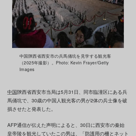
中国陝西省西安市の兵馬俑坑を見学する観光客
（2025年撮影）。Photo: Kevin Frayer/Getty
Images
中国
陝西省西安市当局は5月31日、同市臨潼区にある兵
馬俑坑で、30歳の中国人観光客の男が2体の兵士像を破
損させたと発表した。
AFP通信が伝えた声明によると、30日に西安市の秦始
皇帝陵を観光していたこの男は、「防護用の柵とネット