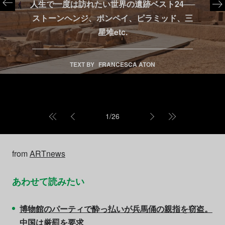
人生で一度は訪れたい世界の遺跡ベスト24──
ストーンヘンジ、ポンペイ、ピラミッド、三
星堆etc.
TEXT BY
FRANCESCA ATON
1
/
26
from
ARTnews
あわせて読みたい
博物館のパーティで酔っ払いが兵馬俑の親指を窃盗。
中国は厳罰を要求