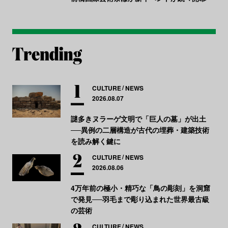
CULTURE
NEWS
2026.08.07
謎多きヌラーゲ文明で「巨人の墓」が出土
──異例の二層構造が古代の埋葬・建築技術
を読み解く鍵に
CULTURE
NEWS
2026.08.06
4万年前の極小・精巧な「鳥の彫刻」を洞窟
で発見──羽毛まで彫り込まれた世界最古級
の芸術
CULTURE
NEWS