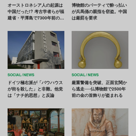
オーストロネシア人の起源は
博物館のパーティで酔っ払い
中国だった!? 考古学者らが福
が兵馬俑の親指を窃盗。中国
建省・平潭島で7300年前の文
は厳罰を要求
明を発見
SOCIAL
NEWS
SOCIAL
NEWS
ドイツ極右派が「バウハウス
厳重警備を突破、正面玄関か
が街を殺した」と非難。他党
ら逃走──仏博物館で2500年
は「ナチ的思想」と反論
前の金の首飾りが盗まれる