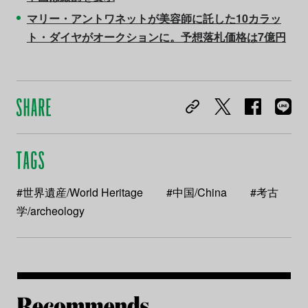
マリー・アントワネットが美容師に託した10カラッ
ト・ダイヤがオークションに。予想落札価格は7億円
#世界遺産/World Heritage
#中国/China
#考古
学/archeology
Re