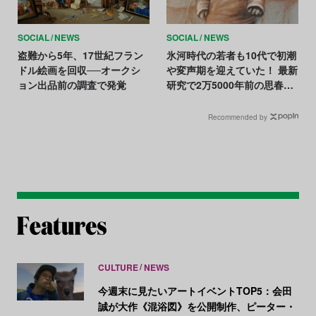
SOCIAL
NEWS
SOCIAL
NEWS
盗難から5年、17世紀フラン
氷河時代の若者も10代で初潮
ドル絵画を回収──オークシ
や変声期を迎えていた！ 最新
ョン出品前の調査で発覚
研究で2万5000年前の思春期
が判明
Recommended by
CULTURE
NEWS
今週末に見たいアートイベントTOP5：会田
誠が大作《混浴図》を公開制作、ピーター・