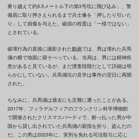
乗り越えて約5.5メートル下の第3号坑に飛び込み」、警
備員に取り押さえられるまで兵士像を「押したり引いた
り」して損傷を与えた。破損の程度は「一様ではない」
とされている。
破壊行為の直後に撮影された
動画
では、男は壊れた兵馬
俑の横で地面に寝そべっている。当局は、男には精神疾
患があると見ているが、まだ捜査段階だとして詳細は明
らかにしていない。兵馬俑坑の見学は事件の翌日に再開
された。
ちなみに、兵馬俑は過去にも災難に遭ったことがある。
2017年、フィラデルフィアのフランクリン科学博物館
で開催されたクリスマスパーティで、酔っ払った男が中
国から貸し出されていた兵馬俑の親指を折り、盗んだの
だ。この男は2023年に、実刑を免れる司法取引に応じ