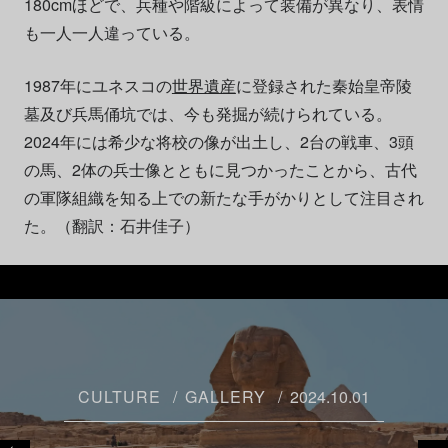
180cmほどで、兵種や階級によって装備が異なり、表情
も一人一人違っている。
1987年にユネスコの
世界遺産
に登録された秦始皇帝陵
墓及び兵馬俑坑では、今も発掘が続けられている。
2024年には希少な将校の像が出土し、2台の戦車、3頭
の馬、2体の兵士像とともに見つかったことから、古代
の軍隊組織を知る上での新たな手がかりとして注目され
た。（翻訳：石井佳子）
CULTURE
GALLERY
2024.10.01