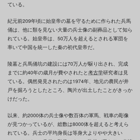
ている。
紀元前209年頃に始皇帝の墓を守るために作られた兵馬
俑は、他に類を見ない大量の兵士像の副葬品として知ら
れている。始皇帝は、50万人を超えるとされる軍団を
率いて中国を統一した秦の初代皇帝だ。
陵墓と兵馬俑坑の建設には70万人が駆り出され、完成
までに約40年の歳月が費やされたと
考古学
研究者は見
ている。偶然発見されたのは1974年、地元の農民が井
戸を掘ろうとしたところ、陶片が出土したことがきっか
けだった。
以来、約2000体の兵士像や数百体の軍馬、戦車の彫像
が見つかっているが、総数は8000体を超えると考えら
れている。兵士の平均身長は等身大よりやや大きい