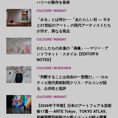
ハリーが新作を発表
CULTURE
INSIGHT
「みる」とは何か──「あたらしい目 ― モネ
と21世紀のアート」の現代アーティストたち
が示す、異なる視点
CULTURE
INSIGHT
わたしたちの永遠の「偶像」──マリー・ア
ントワネット・スタイル【EDITOR’S
NOTES】
CULTURE
INTERVIEW
「判断することは自由の一形態だ」──カル
ティエ現代美術財団クリス・デルコンが語
る、公共性と批評
CULTURE
INSIGHT
【2026年下半期】日本のアートフェア＆芸術
祭17選──ARTE Tokyo、TOKYO ATLAS、
前橋国際芸術祭ほか新イベントが続々開幕