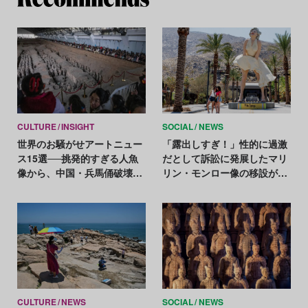
CULTURE
INSIGHT
SOCIAL
NEWS
世界のお騒がせアートニュー
「露出しすぎ！」性的に過激
ス15選──挑発的すぎる人魚
だとして訴訟に発展したマリ
像から、中国・兵馬俑破壊行
リン・モンロー像の移設が決
為 etc.【2025年アートニュー
定
スまとめ】
CULTURE
NEWS
SOCIAL
NEWS