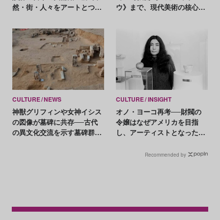
然・街・人々をアートとつな
ウ》まで、現代美術の核心に
げる空間の力
迫る軌跡
CULTURE
NEWS
CULTURE
INSIGHT
神獣グリフィンや女神イシス
オノ・ヨーコ再考──財閥の
の図像が墓碑に共存──古代
令嬢はなぜアメリカを目指
の異文化交流を示す墓碑群が
し、アーティストとなったの
出土
か
Recommended by