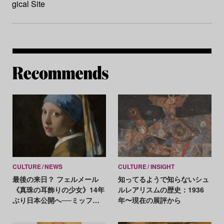
gical Site
Re
CULTURE
NEWS
CULTURE
INSIGHT
最後の来日？ フェルメール
知ってるようで知らないシュ
《真珠の耳飾りの少女》14年
ルレアリスムの歴史：1936
ぶり日本公開へ──ミッフィ
年〜現在の展評から
ーとのコラボも