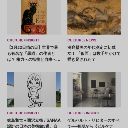
CULTURE
INSIGHT
CULTURE
NEWS
【2月22日猫の日】世界で最
洞窟壁画の年代測定に初成
も有名な「黒猫」の作者と
功！ 「仮面」は数千年かけて
は？ 権力への抵抗と自由への
描き足された？
渇望を猫に重ねた画家スタン
ラン
CULTURE
INSIGHT
CULTURE
INSIGHT
妹島和世＋西沢立衛 / SANAA
ゲルハルト・リヒターのすべ
設計の日本の美術館5選。自
て──初期から《ビルケナ