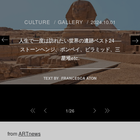
CULTURE
GALLERY
2024.10.01
人生で一度は訪れたい世界の遺跡ベスト24──
ストーンヘンジ、ポンペイ、ピラミッド、三
星堆etc.
TEXT BY
FRANCESCA ATON
1
/
26
from
ARTnews