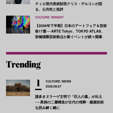
ティエ現代美術財団クリス・デルコンが語
る、公共性と批評
CULTURE
INSIGHT
【2026年下半期】日本のアートフェア＆芸術
祭17選──ARTE Tokyo、TOKYO ATLAS、
前橋国際芸術祭ほか新イベントが続々開幕
CULTURE
NEWS
2026.08.07
謎多きヌラーゲ文明で「巨人の墓」が出土
──異例の二層構造が古代の埋葬・建築技術
を読み解く鍵に