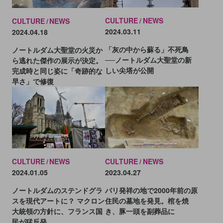
CULTURE
NEWS
CULTURE
NEWS
2024.03.11
2024.04.18
「灰の中から蘇る」不死鳥
ノートルダム大聖堂の火災か
──ノートルダム大聖堂の新
ら逃れた傑作の展示が決定。
しい尖塔が公開
完成時と同じ姿に「奇跡的な
早さ」で修復
CULTURE
NEWS
CULTURE
NEWS
2023.04.27
2024.01.05
パリ発祥の地で2000年前の原
ノートルダムのステンドグラ
住民の墓地を発見。棺を焼
スを現代アートに？ マクロン
き、豚一頭を副葬品に
大統領の方針に、フランス国
民が猛反発