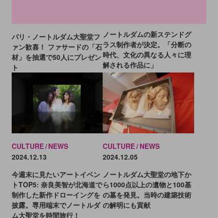
CULTURE
NEWS
CULTURE
NEWS
2024.12.20
2025.03.11
ノートルダムの新ステンドグ
パリ・ノートルダム大聖堂フ
ラス制作者が決定。「分断の
ァン歓喜！ ファサードの「石
時代、文化の異なる人々に理
材」を抽選で50人にプレゼン
解される作品に」
ト
CULTURE
NEWS
CULTURE
NEWS
2024.12.13
2024.12.05
今週末に見たいアートイベン
ノートルダム大聖堂の地下か
トTOP5: 奈良美智が北海道で
ら1000点以上の遺物と100基
制作した新作ドローイングを
の墓を発見。当時の建築技術
披露。専用端末でノートルダ
の解明にも貢献
ム大聖堂を時間旅行！