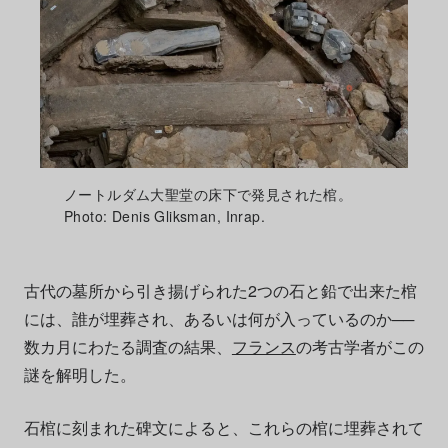
ノートルダム大聖堂の床下で発見された棺。
Photo: Denis Gliksman, Inrap.
古代の墓所から引き揚げられた2つの石と鉛で出来た棺
には、誰が埋葬され、あるいは何が入っているのか──
数カ月にわたる調査の結果、
フランス
の考古学者がこの
謎を解明した。
石棺に刻まれた碑文によると、これらの棺に埋葬されて