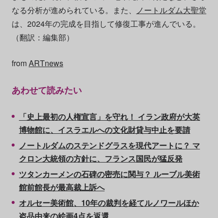
なる分析が進められている。また、
ノートルダム大聖堂
は、2024年の完成を目指して修復工事が進んでいる。
（翻訳：編集部）
from
ARTnews
あわせて読みたい
「史上最初の人権宣言」を守れ！ イラン政府が大英
博物館に、イスラエルへの文化財貸与中止を要請
ノートルダムのステンドグラスを現代アートに？ マ
クロン大統領の方針に、フランス国民が猛反発
ツタンカーメンの石碑の密売に関与？ ルーブル美術
館前館長が最高裁上訴へ
オルセー美術館、10年の裁判を経てルノワールほか
盗品由来の絵画4点を返還