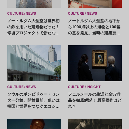
CULTURE
NEWS
CULTURE
NEWS
ノートルダム大聖堂は世界初
ノートルダム大聖堂の地下か
の鉄を用いた建造物だった！
ら1000点以上の遺物と100基
修復プロジェクトで新たな歴
の墓を発見。当時の建築技術
史的発見
の解明にも貢献
CULTURE
NEWS
CULTURE
INSIGHT
ソウルのポンピドゥー・セン
フェルメールの生涯と全37作
ター分館、開館目前。狙いは
品を徹底解説！ 最高傑作はど
韓国と世界をつなぐエコシス
れ？
テムの構築