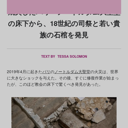
焼失したパリ・ノートルダム大聖堂
の床下から、18世紀の司祭と若い貴
族の石棺を発見
TEXT BY
TESSA SOLOMON
2019年4月に起きた
パリ
の
ノートルダム大聖堂
の火災は、世界
に大きなショックを与えた。その後、すぐに修復作業が始まっ
たが、このほど教会の床下で驚くべき発見があった。