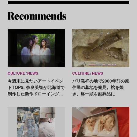
Re
CULTURE
NEWS
CULTURE
NEWS
今週末に見たいアートイベン
パリ発祥の地で2000年前の原
トTOP5: 奈良美智が北海道で
住民の墓地を発見。棺を焼
制作した新作ドローイングを
き、豚一頭を副葬品に
披露。専用端末でノートルダ
ム大聖堂を時間旅行！