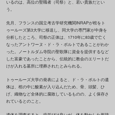
いるのは、高位の聖職者（司祭）と、若い貴族だとい
う。
先月、フランスの国立考古学研究機関INRAPが棺をト
ゥールーズ第3大学に移送し、同大学の専門家が中身を
分析したところ、司祭の正体は、1710年に83歳で亡く
なったアントワーヌ・ド・ラ・ポルトであることがわか
った。ノートルダム寺院の聖歌隊に資金を提供するなど
した富豪であったことから、伝統的に教会のエリートだ
けが入れる墓所に埋葬されたとみられる。
トゥールーズ大学の発表によると、ド・ラ・ポルトの遺
体は、棺の中に酸素が入り込んだため、骨、頭髪、ひ
げ、織物など全体的に腐敗しているものの、よく保存さ
れているとのこと。
遺体を調査すると、歯並びは良いが、体を動かした形跡