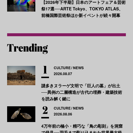
【2026年下半期】日本のアートフェア＆芸術
祭17選──ARTE Tokyo、TOKYO ATLAS、
前橋国際芸術祭ほか新イベントが続々開幕
CULTURE
NEWS
2026.08.07
謎多きヌラーゲ文明で「巨人の墓」が出土
──異例の二層構造が古代の埋葬・建築技術
を読み解く鍵に
CULTURE
NEWS
2026.08.06
4万年前の極小・精巧な「鳥の彫刻」を洞窟
で発見──羽毛まで彫り込まれた世界最古級