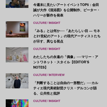
今週末に見たいアートイベントTOP5：会田
誠が大作《混浴図》を公開制作、ピーター・
ハリーが新作を発表
CULTURE
INSIGHT
「みる」とは何か──「あたらしい目 ― モネ
と21世紀のアート」の現代アーティストたち
が示す、異なる視点
CULTURE
INSIGHT
わたしたちの永遠の「偶像」──マリー・ア
ントワネット・スタイル【EDITOR’S
NOTES】
CULTURE
INTERVIEW
「判断することは自由の一形態だ」──カル
ティエ現代美術財団クリス・デルコンが語
る、公共性と批評
CULTURE
INSIGHT