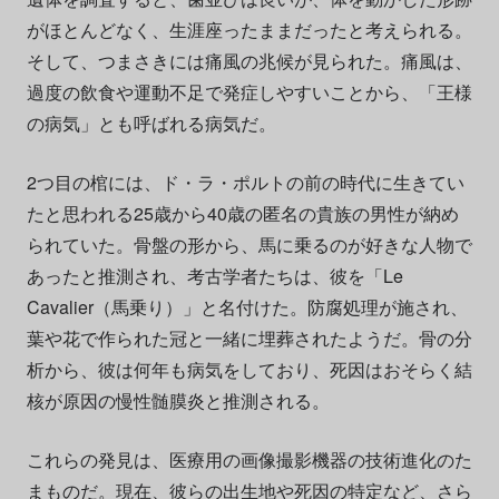
がほとんどなく、生涯座ったままだったと考えられる。
そして、つまさきには痛風の兆候が見られた。痛風は、
過度の飲食や運動不足で発症しやすいことから、「王様
の病気」とも呼ばれる病気だ。
2つ目の棺には、ド・ラ・ポルトの前の時代に生きてい
たと思われる25歳から40歳の匿名の貴族の男性が納め
られていた。骨盤の形から、馬に乗るのが好きな人物で
あったと推測され、考古学者たちは、彼を「Le
Cavalier（馬乗り）」と名付けた。防腐処理が施され、
葉や花で作られた冠と一緒に埋葬されたようだ。骨の分
析から、彼は何年も病気をしており、死因はおそらく結
核が原因の慢性髄膜炎と推測される。
これらの発見は、医療用の画像撮影機器の技術進化のた
まものだ。現在、彼らの出生地や死因の特定など、さら