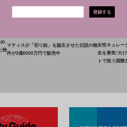
登録する
3.05
SOCIAL
NEWS
CULTURE
NEWS
2023.05.25
謎め
女性キュレー
マティスが「切り絵」を誕生させた伝説の物
た独
生を勇気づけ
件が3億6000万円で販売中
トで祝う国際