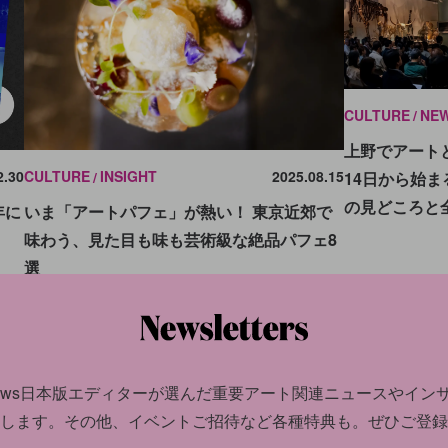
CULTURE
NE
上野でアート
2.30
CULTURE
INSIGHT
2025.08.15
14日から始
の見どころと
年に
いま「アートパフェ」が熱い！ 東京近郊で
味わう、見た目も味も芸術級な絶品パフェ8
選
news日本版エディターが選んだ
重要アート関連ニュースやイン
します。
その他、イベントご招待など各種特典も。ぜひご登録