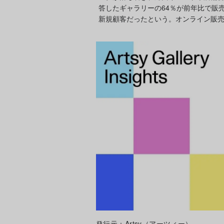
答したギャラリーの64％が前年比で販
新規顧客だったという。オンライン販
発行元：Artsy（アーツィー）