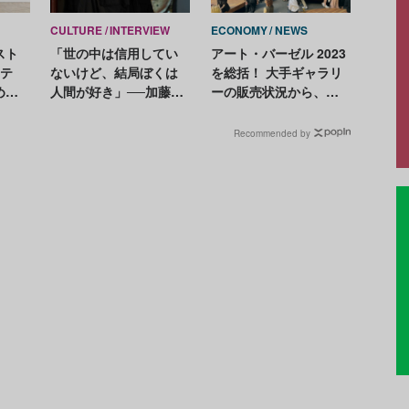
CULTURE
INTERVIEW
ECONOMY
NEWS
スト
「世の中は信用してい
アート・バーゼル 2023
ロテ
ないけど、結局ぼくは
を総括！ 大手ギャラリ
めい
人間が好き」──加藤泉
ーの販売状況から、注
がアーティストであり
目の作家・作品紹介ま
続ける理由
で
Recommended by