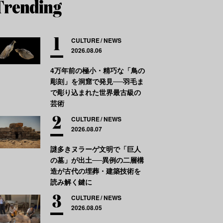
CULTURE
NEWS
2026.08.06
4万年前の極小・精巧な「鳥の
彫刻」を洞窟で発見──羽毛ま
で彫り込まれた世界最古級の
芸術
CULTURE
NEWS
2026.08.07
謎多きヌラーゲ文明で「巨人
の墓」が出土──異例の二層構
造が古代の埋葬・建築技術を
読み解く鍵に
CULTURE
NEWS
2026.08.05