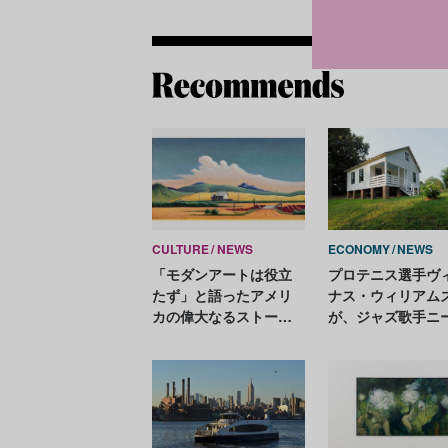
CULTURE
NEWS
ECONOMY
NEWS
「モダンアートは役立
プロテニス選手ヴ
たず」と語ったアメリ
ナス・ウィリアム
カの偉大なるストーリ
が、ジャズ歌手ニ
ーテラー、トーマス・
ナ・シモンの生家
ハート・ベントン作品
チャリティオーク
がアート・バーゼル・
ンをキュレーショ
マイアミ・ビーチに！
ロバート・ロンゴ
などを出品