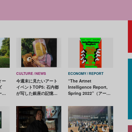
Recom
CULTURE
NEWS
ECONOMY
REPORT
ィー
今週末に見たいアート
“The Artnet
ズ
イベントTOP5: 石内都
Intelligence Report,
ー
が写した銀座の記憶、
Spring 2022”（アート
保存
世界的アーティスト、
ネット・インテリジェ
ショ
アルフレド・ジャーの
ンス・リポート2022年
ン！
ヒロシマ賞受賞記念展
春版）
作品