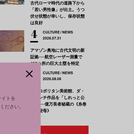
古代ローマ時代の道路下から
「若い男性像」が出土。うつ
伏せ状態が幸いし、保存状態
は良好
CULTURE
NEWS
2026.07.31
アマゾン奥地に古代文明の新
証拠──航空レーザー測量で
432カ所の巨大土塁を特定
CULTURE
NEWS
2026.08.06
メトロポリタン美術館、ダ・
ヴィンチ作品を「しれっと公
サイトを
開」──億万長者秘蔵の《糸巻
ください。
きの聖母》