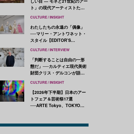
しい目 ― モネと21世紀のアー
ト」の現代アーティストたち
が示す、異なる視点
CULTURE
INSIGHT
わたしたちの永遠の「偶像」
──マリー・アントワネット・
スタイル【EDITOR’S
NOTES】
CULTURE
INTERVIEW
「判断することは自由の一形
態だ」──カルティエ現代美術
財団クリス・デルコンが語
る、公共性と批評
CULTURE
INSIGHT
【2026年下半期】日本のアー
トフェア＆芸術祭17選
──ARTE Tokyo、TOKYO
ATLAS、前橋国際芸術祭ほか
新イベントが続々開幕